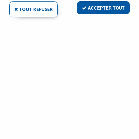
ACCEPTER TOUT
TOUT REFUSER
PONCEUSE ORBITALE ROTATIVE UT 8788 X
Réf. :
5084
205
,
76
€
TTC
Outillage air comprimé