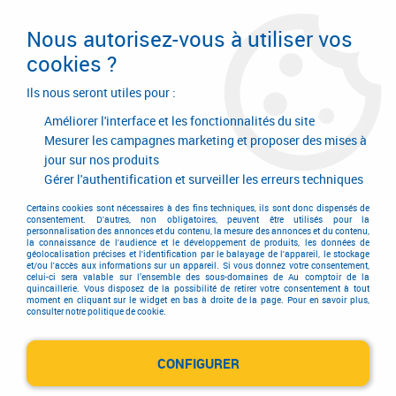
Livraison en 24/48H. Livraison offerte dès
95€ d'achat sur le site* Paiement en 4x
Nous autorisez-vous à utiliser vos
avec Paypal
cookies ?
0
Ils nous seront utiles pour :
Améliorer l'interface et les fonctionnalités du site
Mesurer les campagnes marketing et proposer des mises à
jour sur nos produits
Accueil
>
Equipements d'atelier et de chantier
>
Air comprimé
>
Outillage air comprimé
>
Ponceuse orbitale
>
Ponceuse orbitale rotative
Gérer l'authentification et surveiller les erreurs techniques
UT 8788 X
Certains cookies sont nécessaires à des fins techniques, ils sont donc dispensés de
consentement. D'autres, non obligatoires, peuvent être utilisés pour la
personnalisation des annonces et du contenu, la mesure des annonces et du contenu,
la connaissance de l'audience et le développement de produits, les données de
géolocalisation précises et l'identification par le balayage de l'appareil, le stockage
et/ou l'accès aux informations sur un appareil. Si vous donnez votre consentement,
celui-ci sera valable sur l’ensemble des sous-domaines de Au comptoir de la
quincaillerie. Vous disposez de la possibilité de retirer votre consentement à tout
moment en cliquant sur le widget en bas à droite de la page. Pour en savoir plus,
consulter notre politique de cookie.
CONFIGURER