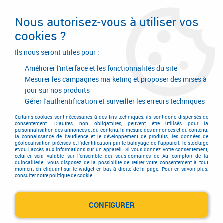
Livraison en 24/48H. Livraison offerte dès
95€ d'achat sur le site* Paiement en 4x
Nous autorisez-vous à utiliser vos
avec Paypal
cookies ?
0
Ils nous seront utiles pour :
Améliorer l'interface et les fonctionnalités du site
Mesurer les campagnes marketing et proposer des mises à
jour sur nos produits
Accueil
>
Equipements d'atelier et de chantier
>
Air comprimé
>
Raccord rapide
>
Raccords rapides de sécurité ISI 06
>
Distributeur fixe à
Gérer l'authentification et surveiller les erreurs techniques
2 directions taraudé femelle - ISI 06
Certains cookies sont nécessaires à des fins techniques, ils sont donc dispensés de
consentement. D'autres, non obligatoires, peuvent être utilisés pour la
personnalisation des annonces et du contenu, la mesure des annonces et du contenu,
la connaissance de l'audience et le développement de produits, les données de
géolocalisation précises et l'identification par le balayage de l'appareil, le stockage
et/ou l'accès aux informations sur un appareil. Si vous donnez votre consentement,
celui-ci sera valable sur l’ensemble des sous-domaines de Au comptoir de la
quincaillerie. Vous disposez de la possibilité de retirer votre consentement à tout
moment en cliquant sur le widget en bas à droite de la page. Pour en savoir plus,
consulter notre politique de cookie.
CONFIGURER