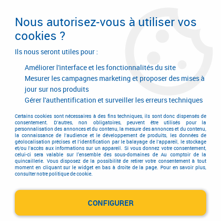
Livraison en 24/48H. Livraison offerte dès
95€ d'achat sur le site* Paiement en 4x
Nous autorisez-vous à utiliser vos
avec Paypal
cookies ?
0
Ils nous seront utiles pour :
Améliorer l'interface et les fonctionnalités du site
Mesurer les campagnes marketing et proposer des mises à
jour sur nos produits
Accueil
>
Serrurerie de bâtiment
>
Cylindre
>
Cylindre européen standard
Gérer l'authentification et surveiller les erreurs techniques
Cylindre européen standard
Certains cookies sont nécessaires à des fins techniques, ils sont donc dispensés de
consentement. D'autres, non obligatoires, peuvent être utilisés pour la
personnalisation des annonces et du contenu, la mesure des annonces et du contenu,
la connaissance de l'audience et le développement de produits, les données de
géolocalisation précises et l'identification par le balayage de l'appareil, le stockage
et/ou l'accès aux informations sur un appareil. Si vous donnez votre consentement,
celui-ci sera valable sur l’ensemble des sous-domaines de Au comptoir de la
quincaillerie. Vous disposez de la possibilité de retirer votre consentement à tout
moment en cliquant sur le widget en bas à droite de la page. Pour en savoir plus,
consulter notre politique de cookie.
Cylindre économique 5 goupilles SA
CONFIGURER