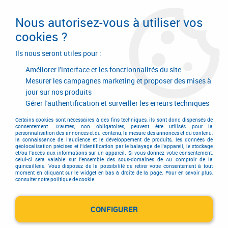
Livraison en 24/48H. Livraison offerte dès
95€ d'achat sur le site* Paiement en 4x
Nous autorisez-vous à utiliser vos
avec Paypal
cookies ?
0
Ils nous seront utiles pour :
Améliorer l'interface et les fonctionnalités du site
Mesurer les campagnes marketing et proposer des mises à
jour sur nos produits
Accueil
>
Serrurerie de bâtiment
>
Cylindre
>
Cylindre européen de haute sûreté
Gérer l'authentification et surveiller les erreurs techniques
Cylindre européen de haute
Certains cookies sont nécessaires à des fins techniques, ils sont donc dispensés de
consentement. D'autres, non obligatoires, peuvent être utilisés pour la
personnalisation des annonces et du contenu, la mesure des annonces et du contenu,
sûreté
la connaissance de l'audience et le développement de produits, les données de
géolocalisation précises et l'identification par le balayage de l'appareil, le stockage
et/ou l'accès aux informations sur un appareil. Si vous donnez votre consentement,
celui-ci sera valable sur l’ensemble des sous-domaines de Au comptoir de la
quincaillerie. Vous disposez de la possibilité de retirer votre consentement à tout
moment en cliquant sur le widget en bas à droite de la page. Pour en savoir plus,
consulter notre politique de cookie.
Kaba Gege Pextra
CONFIGURER