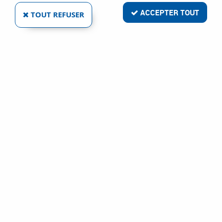
ACCEPTER TOUT
TOUT REFUSER
CENPAC
EMBALLAGE SACHET PE
Ref :
2403
5,46 €
VOIR LE PRODUIT
1 article sur
1