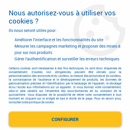
Livraison en 24/48H. Livraison offerte dès
95€ d'achat sur le site* Paiement en 4x
Nous autorisez-vous à utiliser vos
avec Paypal
cookies ?
0
Ils nous seront utiles pour :
Améliorer l'interface et les fonctionnalités du site
Mesurer les campagnes marketing et proposer des mises à
jour sur nos produits
Accueil
>
Consommables
>
Adhésif et emballage
>
Emballage
>
Sachet PE
Gérer l'authentification et surveiller les erreurs techniques
Sachet PE
Certains cookies sont nécessaires à des fins techniques, ils sont donc dispensés de
consentement. D'autres, non obligatoires, peuvent être utilisés pour la
personnalisation des annonces et du contenu, la mesure des annonces et du contenu,
la connaissance de l'audience et le développement de produits, les données de
géolocalisation précises et l'identification par le balayage de l'appareil, le stockage
et/ou l'accès aux informations sur un appareil. Si vous donnez votre consentement,
celui-ci sera valable sur l’ensemble des sous-domaines de Au comptoir de la
quincaillerie. Vous disposez de la possibilité de retirer votre consentement à tout
moment en cliquant sur le widget en bas à droite de la page. Pour en savoir plus,
TRIER & FILTRER
consulter notre politique de cookie.
CONFIGURER
1 article sur
1