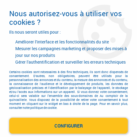
Livraison en 24/48H. Livraison offerte dès
95€ d'achat sur le site* Paiement en 4x
Nous autorisez-vous à utiliser vos
avec Paypal
cookies ?
0
Ils nous seront utiles pour :
Améliorer l'interface et les fonctionnalités du site
Mesurer les campagnes marketing et proposer des mises à
jour sur nos produits
Accueil
>
Equipements d'atelier et de chantier
>
Matériel d'entretien
>
Nettoyage industriel
>
Nettoyeur haute pression Kranzle
>
X10/140 TST -
Gérer l'authentification et surveiller les erreurs techniques
eau froide
Certains cookies sont nécessaires à des fins techniques, ils sont donc dispensés de
consentement. D'autres, non obligatoires, peuvent être utilisés pour la
personnalisation des annonces et du contenu, la mesure des annonces et du contenu,
la connaissance de l'audience et le développement de produits, les données de
géolocalisation précises et l'identification par le balayage de l'appareil, le stockage
et/ou l'accès aux informations sur un appareil. Si vous donnez votre consentement,
celui-ci sera valable sur l’ensemble des sous-domaines de Au comptoir de la
quincaillerie. Vous disposez de la possibilité de retirer votre consentement à tout
moment en cliquant sur le widget en bas à droite de la page. Pour en savoir plus,
consulter notre politique de cookie.
CONFIGURER