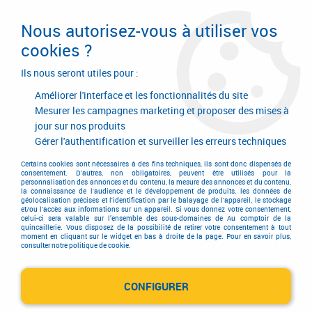
Livraison en 24/48H. Livraison offerte dès
95€ d'achat sur le site* Paiement en 4x
Nous autorisez-vous à utiliser vos
avec Paypal
cookies ?
0
Ils nous seront utiles pour :
Améliorer l'interface et les fonctionnalités du site
Mesurer les campagnes marketing et proposer des mises à
jour sur nos produits
Accueil
>
Equipements d'atelier et de chantier
>
Matériel d'entretien
>
Aspirateur
>
Aspirateurs Kranzle
>
Ventos 32L/PC classe L
Gérer l'authentification et surveiller les erreurs techniques
Certains cookies sont nécessaires à des fins techniques, ils sont donc dispensés de
consentement. D'autres, non obligatoires, peuvent être utilisés pour la
personnalisation des annonces et du contenu, la mesure des annonces et du contenu,
la connaissance de l'audience et le développement de produits, les données de
géolocalisation précises et l'identification par le balayage de l'appareil, le stockage
et/ou l'accès aux informations sur un appareil. Si vous donnez votre consentement,
celui-ci sera valable sur l’ensemble des sous-domaines de Au comptoir de la
quincaillerie. Vous disposez de la possibilité de retirer votre consentement à tout
moment en cliquant sur le widget en bas à droite de la page. Pour en savoir plus,
consulter notre politique de cookie.
CONFIGURER