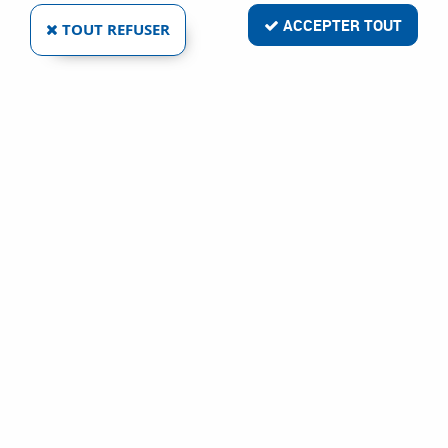
ACCEPTER TOUT
TOUT REFUSER
VENTOS 32L/PC CLASSE L
Réf. :
80989