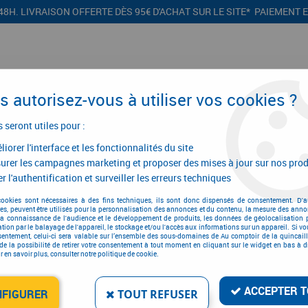
48H. LIVRAISON OFFERTE DÈS 95€ D'ACHAT SUR LE SITE* PAIEMENT 
 autorisez-vous à utiliser vos cookies ?
s seront utiles pour :
iorer l'interface et les fonctionnalités du site
CONFIGURATEURS
PROMOTIONS
urer les campagnes marketing et proposer des mises à jour sur nos prod
r l'authentification et surveiller les erreurs techniques
n
>
Nettoyage industriel
>
Nettoyeur haute pression Kranzle
>
K1152 TS s
cookies sont nécessaires à des fins techniques, ils sont donc dispensés de consentement. D'a
res, peuvent être utilisés pour la personnalisation des annonces et du contenu, la mesure des anno
la connaissance de l'audience et le développement de produits, les données de géolocalisation p
cation par le balayage de l'appareil, le stockage et/ou l'accès aux informations sur un appareil. Si 
sentement, celui-ci sera valable sur l’ensemble des sous-domaines de Au comptoir de la quincaill
K1152 TS SANS ENROUL
de la possibilité de retirer votre consentement à tout moment en cliquant sur le widget en bas à dr
 en savoir plus, consulter notre politique de cookie.
Réf. :
103727
1125
,
98
€
TTC
ACCEPTER T
NFIGURER
TOUT REFUSER