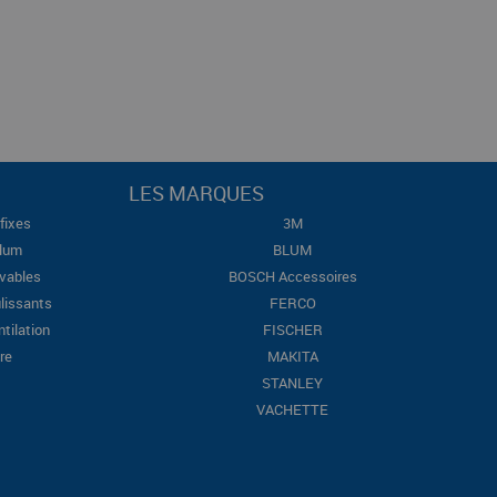
LES MARQUES
fixes
3M
Blum
BLUM
evables
BOSCH Accessoires
lissants
FERCO
ntilation
FISCHER
re
MAKITA
STANLEY
VACHETTE