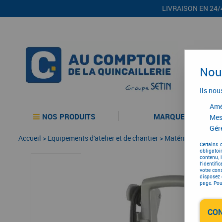
LIVRAISON EN 24/
Nous
Ils nou
Amél
NOS PRODUITS
MARQUES
Mes
Gére
Accueil
>
Equipements d'atelier et de chantier
>
Matériel d'entretie
Certains 
obligatoi
contenu, 
l'identifi
votre con
disposez 
page. Pour
CO