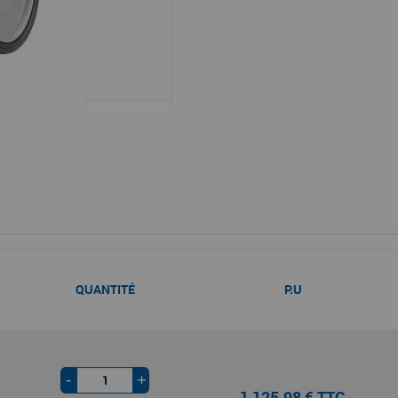
QUANTITÉ
P.U
-
+
1 125,98 € TTC