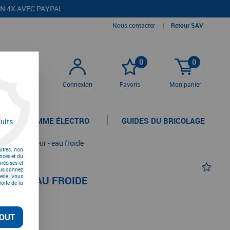
EN 4X AVEC PAYPAL
Nous contacter
|
Retour SAV
0
0
Connexion
Favoris
Mon panier
LA GAMME ÉLECTRO
GUIDES DU BRICOLAGE
uits
ans enrouleur - eau froide
utres, non
nces et du
récises et
vous donnez
erie. Vous
EUR - EAU FROIDE
oite de la
OUT