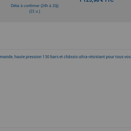
Délai à confirmer (24h à 10j)
(21 u.)
ande, haute pression 130 bars et châssis ultra-résistant pour tous vos 