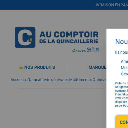
LIVRAISON EN 24/
Nous
Ils nou
Amél
NOS PRODUITS
MARQUES
Mes
Gére
Accueil
>
Quincaillerie générale de bâtiment
>
Quincaillerie génér
Certains 
obligatoi
contenu, 
l'identifi
votre con
disposez 
page. Pour
CO