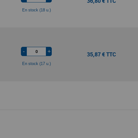
36,80 € TTC
En stock (18 u.)
-
+
35,87 € TTC
En stock (17 u.)