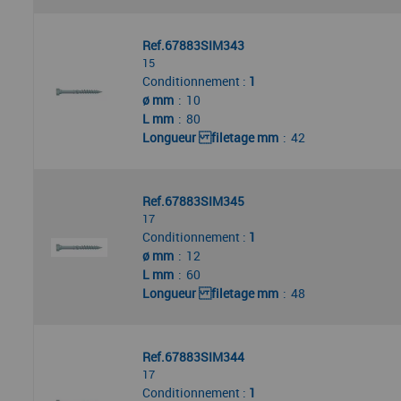
Ref.67883SIM343
15
Conditionnement :
1
ø mm
10
L mm
80
Longueur filetage mm
42
Ref.67883SIM345
17
Conditionnement :
1
ø mm
12
L mm
60
Longueur filetage mm
48
Ref.67883SIM344
17
Conditionnement :
1