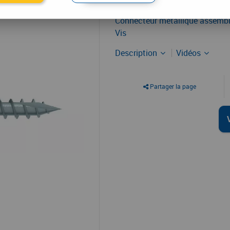
À partir de
Connecteur métallique assembl
Vis
Description
Vidéos
Partager la page