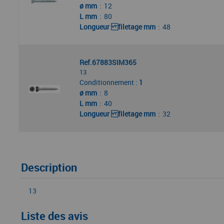
ø mm
12
L mm
80
Longueur filetage mm
48
Ref.67883SIM365
13
Conditionnement :
1
ø mm
8
L mm
40
Longueur filetage mm
32
Description
13
Liste des avis