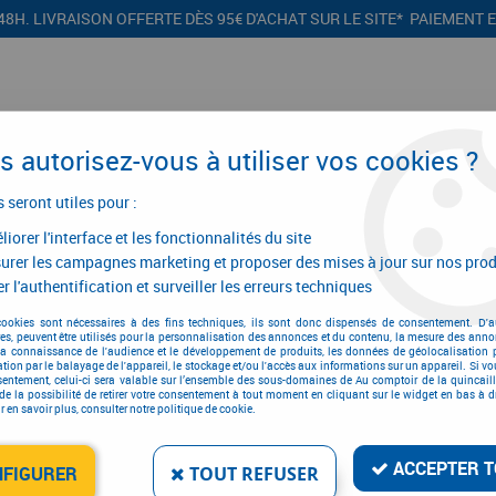
48H. LIVRAISON OFFERTE DÈS 95€ D'ACHAT SUR LE SITE* PAIEMENT 
 autorisez-vous à utiliser vos cookies ?
s seront utiles pour :
iorer l'interface et les fonctionnalités du site
CONFIGURATEURS
PROMOTIONS
urer les campagnes marketing et proposer des mises à jour sur nos prod
r l'authentification et surveiller les erreurs techniques
ale
>
Connecteur métallique assemblage bois
>
Vis
>
Vis bois SSH
cookies sont nécessaires à des fins techniques, ils sont donc dispensés de consentement. D'a
res, peuvent être utilisés pour la personnalisation des annonces et du contenu, la mesure des anno
la connaissance de l'audience et le développement de produits, les données de géolocalisation p
cation par le balayage de l'appareil, le stockage et/ou l'accès aux informations sur un appareil. Si 
sentement, celui-ci sera valable sur l’ensemble des sous-domaines de Au comptoir de la quincaill
de la possibilité de retirer votre consentement à tout moment en cliquant sur le widget en bas à dr
 en savoir plus, consulter notre politique de cookie.
VIS BOIS SSH
Réf. :
67883
ACCEPTER T
NFIGURER
TOUT REFUSER
25
,
48
€
T