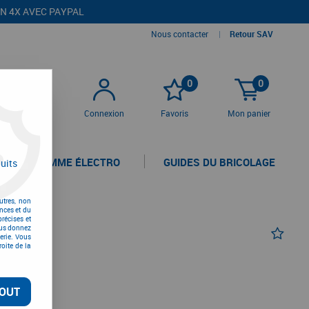
EN 4X AVEC PAYPAL
Nous contacter
|
Retour SAV
0
0
Connexion
Favoris
Mon panier
LA GAMME ÉLECTRO
GUIDES DU BRICOLAGE
uits
utres, non
nces et du
récises et
vous donnez
erie. Vous
oite de la
OUT
TC