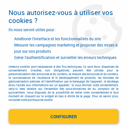
Livraison en 24/48H. Livraison offerte dès
95€ d'achat sur le site* Paiement en 4x
Nous autorisez-vous à utiliser vos
avec Paypal
cookies ?
0
Ils nous seront utiles pour :
Améliorer l'interface et les fonctionnalités du site
Mesurer les campagnes marketing et proposer des mises à
jour sur nos produits
Accueil
>
Consommables
>
Chevillage
>
Cheville pour fixation lourde
>
Vis UltraCut tête hexagonale FBS II
>
Vis béton FBS II à tête hexagonale
Gérer l'authentification et surveiller les erreurs techniques
AEZ
Certains cookies sont nécessaires à des fins techniques, ils sont donc dispensés de
consentement. D'autres, non obligatoires, peuvent être utilisés pour la
personnalisation des annonces et du contenu, la mesure des annonces et du contenu,
la connaissance de l'audience et le développement de produits, les données de
géolocalisation précises et l'identification par le balayage de l'appareil, le stockage
et/ou l'accès aux informations sur un appareil. Si vous donnez votre consentement,
celui-ci sera valable sur l’ensemble des sous-domaines de Au comptoir de la
quincaillerie. Vous disposez de la possibilité de retirer votre consentement à tout
moment en cliquant sur le widget en bas à droite de la page. Pour en savoir plus,
consulter notre politique de cookie.
CONFIGURER