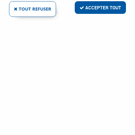
ACCEPTER TOUT
TOUT REFUSER
VIS BÉTON FBS II À TÊTE HEXAGONALE AEZ