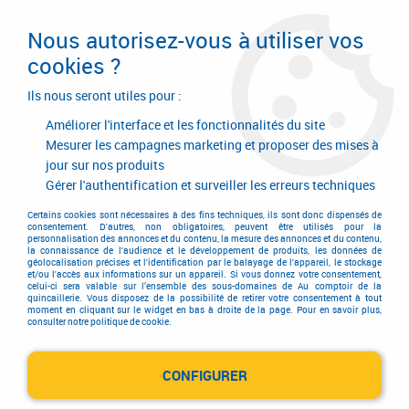
Livraison en 24/48H. Livraison offerte dès
95€ d'achat sur le site* Paiement en 4x
Nous autorisez-vous à utiliser vos
avec Paypal
cookies ?
0
Ils nous seront utiles pour :
Améliorer l'interface et les fonctionnalités du site
Mesurer les campagnes marketing et proposer des mises à
jour sur nos produits
Accueil
>
Consommables
>
Joint
>
Joint
>
Mousse PU pistolable Fire
Stop
Gérer l'authentification et surveiller les erreurs techniques
Certains cookies sont nécessaires à des fins techniques, ils sont donc dispensés de
consentement. D'autres, non obligatoires, peuvent être utilisés pour la
personnalisation des annonces et du contenu, la mesure des annonces et du contenu,
la connaissance de l'audience et le développement de produits, les données de
géolocalisation précises et l'identification par le balayage de l'appareil, le stockage
et/ou l'accès aux informations sur un appareil. Si vous donnez votre consentement,
celui-ci sera valable sur l’ensemble des sous-domaines de Au comptoir de la
quincaillerie. Vous disposez de la possibilité de retirer votre consentement à tout
moment en cliquant sur le widget en bas à droite de la page. Pour en savoir plus,
consulter notre politique de cookie.
CONFIGURER