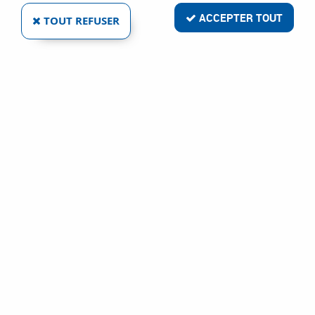
ACCEPTER TOUT
TOUT REFUSER
MOUSSE PU PISTOLABLE FIRE STOP
Réf. :
102787