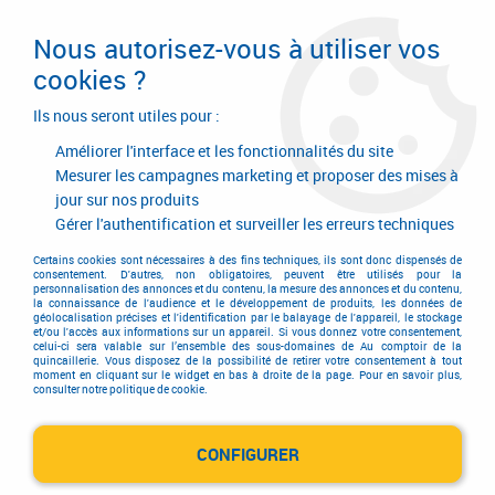
Livraison en 24/48H. Livraison offerte dès
95€ d'achat sur le site* Paiement en 4x
Nous autorisez-vous à utiliser vos
avec Paypal
cookies ?
0
Ils nous seront utiles pour :
Améliorer l'interface et les fonctionnalités du site
Mesurer les campagnes marketing et proposer des mises à
jour sur nos produits
Accueil
>
Quincaillerie générale de bâtiment
>
Quincaillerie générale
>
Connecteur métallique assemblage bois
>
Gigant
>
Vis - acier zingué pour
Gérer l'authentification et surveiller les erreurs techniques
connecteur invisible Gigant
Certains cookies sont nécessaires à des fins techniques, ils sont donc dispensés de
consentement. D'autres, non obligatoires, peuvent être utilisés pour la
personnalisation des annonces et du contenu, la mesure des annonces et du contenu,
PROMO
-
0,06
€
la connaissance de l'audience et le développement de produits, les données de
géolocalisation précises et l'identification par le balayage de l'appareil, le stockage
et/ou l'accès aux informations sur un appareil. Si vous donnez votre consentement,
celui-ci sera valable sur l’ensemble des sous-domaines de Au comptoir de la
quincaillerie. Vous disposez de la possibilité de retirer votre consentement à tout
moment en cliquant sur le widget en bas à droite de la page. Pour en savoir plus,
consulter notre politique de cookie.
CONFIGURER