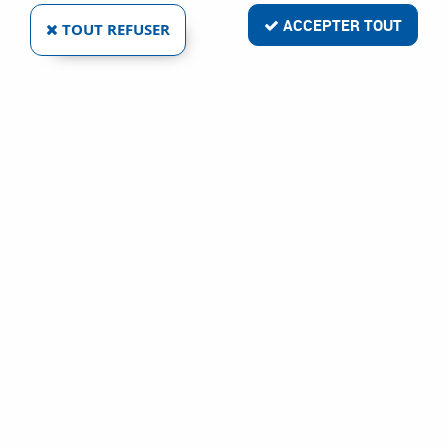
ACCEPTER TOUT
TOUT REFUSER
VIS - ACIER ZINGUÉ POUR CONNECTEUR
INVISIBLE GIGANT
Réf. :
10128