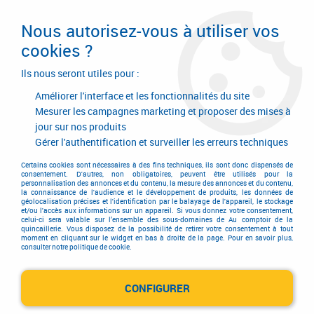
Livraison en 24/48H. Livraison offerte dès
95€ d'achat sur le site* Paiement en 4x
Nous autorisez-vous à utiliser vos
avec Paypal
cookies ?
0
Ils nous seront utiles pour :
Améliorer l'interface et les fonctionnalités du site
Mesurer les campagnes marketing et proposer des mises à
jour sur nos produits
Accueil
>
Consommables
>
Visserie, boulonnerie et pitonnerie
>
Vis métaux
>
Vis sans tête hexagonale creuse
>
Vis acier brut - DIN 914 -
Gérer l'authentification et surveiller les erreurs techniques
pointeau
Certains cookies sont nécessaires à des fins techniques, ils sont donc dispensés de
consentement. D'autres, non obligatoires, peuvent être utilisés pour la
personnalisation des annonces et du contenu, la mesure des annonces et du contenu,
la connaissance de l'audience et le développement de produits, les données de
géolocalisation précises et l'identification par le balayage de l'appareil, le stockage
et/ou l'accès aux informations sur un appareil. Si vous donnez votre consentement,
celui-ci sera valable sur l’ensemble des sous-domaines de Au comptoir de la
quincaillerie. Vous disposez de la possibilité de retirer votre consentement à tout
moment en cliquant sur le widget en bas à droite de la page. Pour en savoir plus,
consulter notre politique de cookie.
CONFIGURER