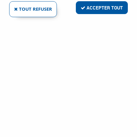
ACCEPTER TOUT
TOUT REFUSER
VIS ACIER BRUT - DIN 914 - POINTEAU
Réf. :
16724
10
,
70
€
TTC
À partir de