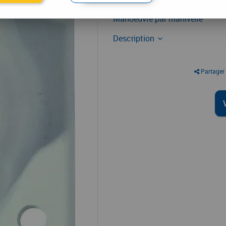
Accessoire de volet roulant
Manoeuvre par manivelle
Description
Partager