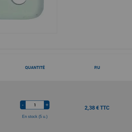
QUANTITÉ
P.U
-
+
2,38 € TTC
En stock (5 u.)