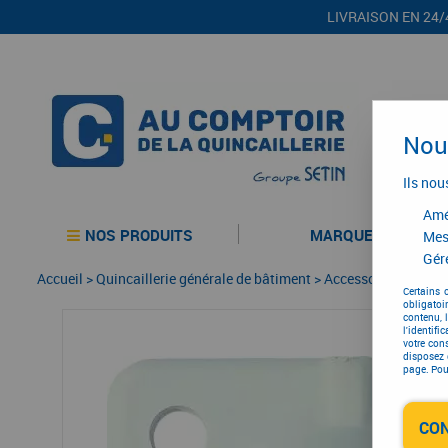
LIVRAISON EN 24/
Nous
Ils nou
Amél
NOS PRODUITS
MARQUES
Mes
Gére
Accueil
>
Quincaillerie générale de bâtiment
>
Accessoires pour vol
Certains 
obligatoi
contenu, 
l'identifi
votre con
disposez 
page. Pour
CO