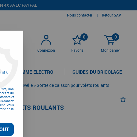
EN 4X AVEC PAYPAL
Nous contacter
|
Retour SAV
0
0
Connexion
Favoris
Mon panier
LA GAMME ÉLECTRO
GUIDES DU BRICOLAGE
uits
re par manivelle
>
Sortie de caisson pour volets roulants
utres, non
nces et du
récises et
vous donnez
erie. Vous
OUR VOLETS ROULANTS
oite de la
OUT