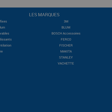
LES MARQUES
fixes
3M
Blum
BLUM
evables
BOSCH Accessoires
lissants
FERCO
ntilation
FISCHER
re
MAKITA
STANLEY
VACHETTE