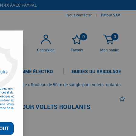
EN 4X AVEC PAYPAL
Nous contacter
|
Retour SAV
0
0
Connexion
Favoris
Mon panier
LA GAMME ÉLECTRO
GUIDES DU BRICOLAGE
uits
re par sangle
>
Rouleau de 50 m de sangle pour volets roulants
utres, non
nces et du
récises et
vous donnez
erie. Vous
SANGLE POUR VOLETS ROULANTS
oite de la
TC
OUT