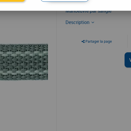
Accessoire de volet roulant
Manoeuvre par sangle
Description
Partager la page