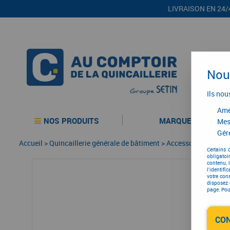
LIVRAISON EN 24/
Nous
Ils nou
Amél
NOS PRODUITS
MARQUES
Mes
Gére
Accueil
>
Quincaillerie générale de bâtiment
>
Accessoires pour vol
Certains 
obligatoi
contenu, 
l'identifi
votre con
disposez 
page. Pour
CO