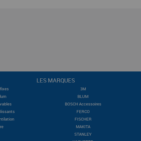
LES MARQUES
fixes
3M
Blum
BLUM
evables
BOSCH Accessoires
lissants
FERCO
ntilation
FISCHER
re
MAKITA
STANLEY