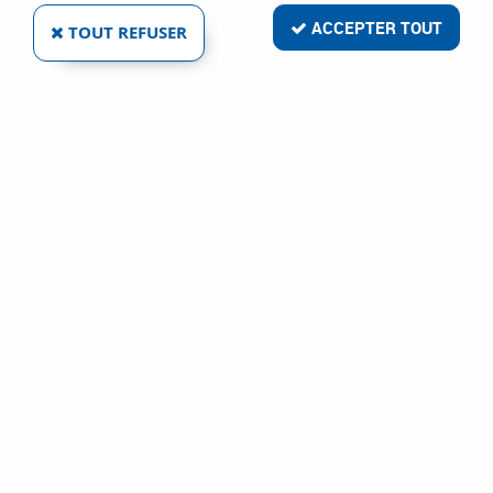
ACCEPTER TOUT
TOUT REFUSER
ISEO
SÉRIE IDEA PUSH NF EN 1125 - NON COUPE - FEU -
SPÉCIAL ALU / PVC
Ref :
16999
196,04 €
VOIR LE PRODUIT