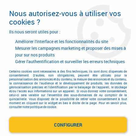
Livraison en 24/48H. Livraison offerte dès
95€ d'achat sur le site* Paiement en 4x
Nous autorisez-vous à utiliser vos
avec Paypal
cookies ?
0
Ils nous seront utiles pour :
Améliorer l'interface et les fonctionnalités du site
Mesurer les campagnes marketing et proposer des mises à
jour sur nos produits
Accueil
>
Serrurerie de bâtiment
>
Fermeture anti-panique
>
Fermeture anti-panique Iseo
>
Série Idea Push
Gérer l'authentification et surveiller les erreurs techniques
Série Idea Push
Certains cookies sont nécessaires à des fins techniques, ils sont donc dispensés de
consentement. D'autres, non obligatoires, peuvent être utilisés pour la
personnalisation des annonces et du contenu, la mesure des annonces et du contenu,
la connaissance de l'audience et le développement de produits, les données de
géolocalisation précises et l'identification par le balayage de l'appareil, le stockage
et/ou l'accès aux informations sur un appareil. Si vous donnez votre consentement,
celui-ci sera valable sur l’ensemble des sous-domaines de Au comptoir de la
quincaillerie. Vous disposez de la possibilité de retirer votre consentement à tout
moment en cliquant sur le widget en bas à droite de la page. Pour en savoir plus,
TRIER & FILTRER
consulter notre politique de cookie.
CONFIGURER
2 articles sur
2