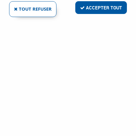
Aucune correspondance trouvée
ACCEPTER TOUT
TOUT REFUSER
Livraison rapide
Satisfait ou remboursé