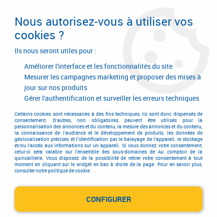
Livraison en 24/48H. Livraison offerte dès
95€ d'achat sur le site* Paiement en 4x
Nous autorisez-vous à utiliser vos
avec Paypal
cookies ?
0
Ils nous seront utiles pour :
Améliorer l'interface et les fonctionnalités du site
Mesurer les campagnes marketing et proposer des mises à
jour sur nos produits
Accueil
>
Serrurerie de bâtiment
>
Contrôle d'accès
>
Contrôle d'accès
>
Ventouse électro-magnétique à cisaillement force 600 kg
Gérer l'authentification et surveiller les erreurs techniques
Ventouse électro-magnétique
Certains cookies sont nécessaires à des fins techniques, ils sont donc dispensés de
consentement. D'autres, non obligatoires, peuvent être utilisés pour la
personnalisation des annonces et du contenu, la mesure des annonces et du contenu,
à cisaillement force 600 kg
la connaissance de l'audience et le développement de produits, les données de
géolocalisation précises et l'identification par le balayage de l'appareil, le stockage
et/ou l'accès aux informations sur un appareil. Si vous donnez votre consentement,
celui-ci sera valable sur l’ensemble des sous-domaines de Au comptoir de la
quincaillerie. Vous disposez de la possibilité de retirer votre consentement à tout
moment en cliquant sur le widget en bas à droite de la page. Pour en savoir plus,
consulter notre politique de cookie.
TRIER & FILTRER
CONFIGURER