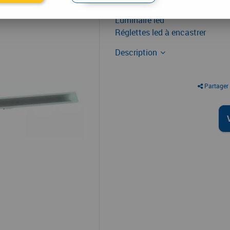
À partir de
Luminaire led
Réglettes led à encastrer
Description
Partager