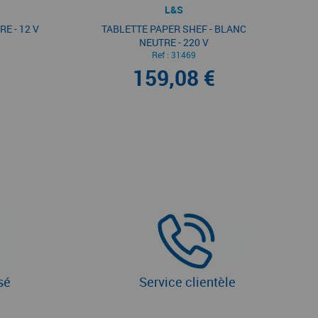
L&S
E - 12 V
TABLETTE PAPER SHEF - BLANC
NEUTRE - 220 V
Ref :
31469
159,08 €
sé
Service clientèle