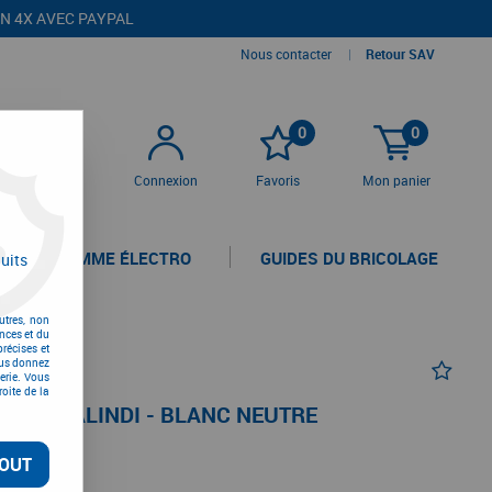
EN 4X AVEC PAYPAL
Nous contacter
|
Retour SAV
0
0
Connexion
Favoris
Mon panier
LA GAMME ÉLECTRO
GUIDES DU BRICOLAGE
uits
utres, non
nces et du
récises et
vous donnez
erie. Vous
oite de la
TRER MALINDI - BLANC NEUTRE
OUT
TC