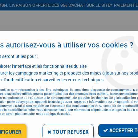
48H. LIVRAISON OFFERTE DÈS 95€ D'ACHAT SUR LE SITE* PAIEMENT 
 autorisez-vous à utiliser vos cookies ?
s seront utiles pour :
iorer l'interface et les fonctionnalités du site
CONFIGURATEURS
PROMOTIONS
urer les campagnes marketing et proposer des mises à jour sur nos prod
r l'authentification et surveiller les erreurs techniques
églettes led à encastrer
>
Réglette led à encastrer Malindi - blanc neutre
cookies sont nécessaires à des fins techniques, ils sont donc dispensés de consentement. D'a
res, peuvent être utilisés pour la personnalisation des annonces et du contenu, la mesure des anno
la connaissance de l'audience et le développement de produits, les données de géolocalisation p
cation par le balayage de l'appareil, le stockage et/ou l'accès aux informations sur un appareil. Si 
sentement, celui-ci sera valable sur l’ensemble des sous-domaines de Au comptoir de la quincaill
de la possibilité de retirer votre consentement à tout moment en cliquant sur le widget en bas à dr
 en savoir plus, consulter notre politique de cookie.
RÉGLETTE LED À ENCAS
Réf. :
16019
ACCEPTER T
NFIGURER
TOUT REFUSER
34
,
46
€
T