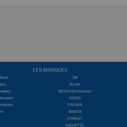
LES MARQUES
fixes
3M
Blum
BLUM
evables
BOSCH Accessoires
lissants
FERCO
ntilation
FISCHER
re
MAKITA
STANLEY
VACHETTE