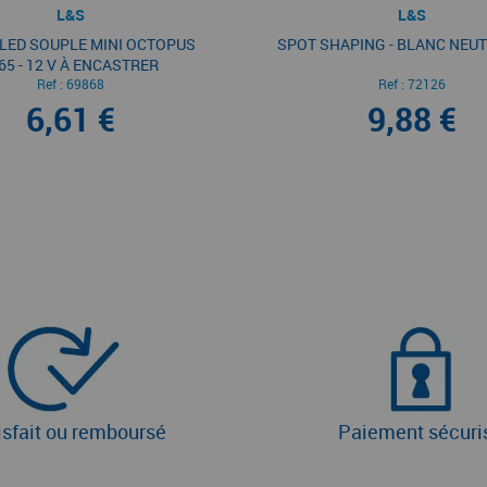
L&S
L&S
LED SOUPLE MINI OCTOPUS
SPOT SHAPING - BLANC NEUTR
65 - 12 V À ENCASTRER
Ref :
69868
Ref :
72126
6,61 €
9,88 €
isfait ou remboursé
Paiement sécuri