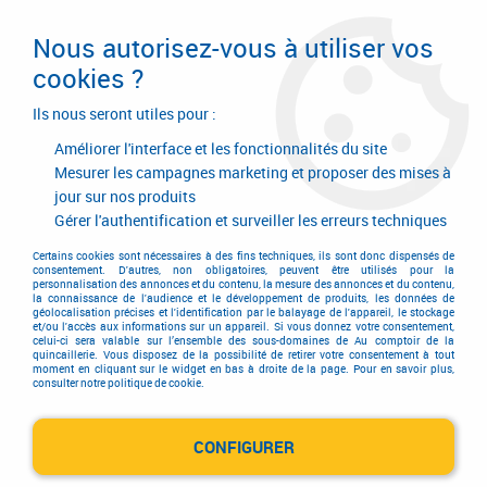
Livraison en 24/48H. Livraison offerte dès
95€ d'achat sur le site* Paiement en 4x
Nous autorisez-vous à utiliser vos
avec Paypal
cookies ?
0
Ils nous seront utiles pour :
Améliorer l'interface et les fonctionnalités du site
Mesurer les campagnes marketing et proposer des mises à
jour sur nos produits
Accueil
>
Outils de coupe
>
Meules et disques
>
Disque diamant
>
Disques diamant série technique
>
RED™ K810
Gérer l'authentification et surveiller les erreurs techniques
Certains cookies sont nécessaires à des fins techniques, ils sont donc dispensés de
consentement. D'autres, non obligatoires, peuvent être utilisés pour la
personnalisation des annonces et du contenu, la mesure des annonces et du contenu,
la connaissance de l'audience et le développement de produits, les données de
géolocalisation précises et l'identification par le balayage de l'appareil, le stockage
et/ou l'accès aux informations sur un appareil. Si vous donnez votre consentement,
celui-ci sera valable sur l’ensemble des sous-domaines de Au comptoir de la
quincaillerie. Vous disposez de la possibilité de retirer votre consentement à tout
moment en cliquant sur le widget en bas à droite de la page. Pour en savoir plus,
consulter notre politique de cookie.
CONFIGURER