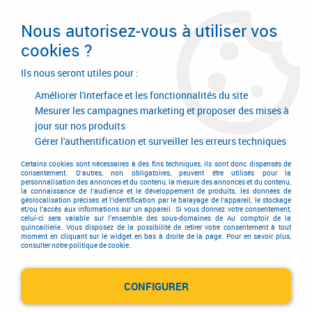
Livraison en 24/48H. Livraison offerte dès
95€ d'achat sur le site* Paiement en 4x
Nous autorisez-vous à utiliser vos
avec Paypal
cookies ?
0
Ils nous seront utiles pour :
Améliorer l'interface et les fonctionnalités du site
Mesurer les campagnes marketing et proposer des mises à
jour sur nos produits
Accueil
>
Quincaillerie générale de bâtiment
>
Boîte aux lettres - signalétique - ordonnancement
>
Trappe de visite
Gérer l'authentification et surveiller les erreurs techniques
Trappe de visite
Certains cookies sont nécessaires à des fins techniques, ils sont donc dispensés de
consentement. D'autres, non obligatoires, peuvent être utilisés pour la
personnalisation des annonces et du contenu, la mesure des annonces et du contenu,
la connaissance de l'audience et le développement de produits, les données de
géolocalisation précises et l'identification par le balayage de l'appareil, le stockage
et/ou l'accès aux informations sur un appareil. Si vous donnez votre consentement,
celui-ci sera valable sur l’ensemble des sous-domaines de Au comptoir de la
quincaillerie. Vous disposez de la possibilité de retirer votre consentement à tout
moment en cliquant sur le widget en bas à droite de la page. Pour en savoir plus,
TRIER & FILTRER
consulter notre politique de cookie.
CONFIGURER
3 articles sur
3