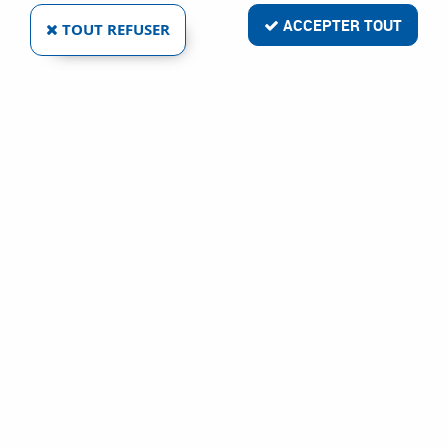
ACCEPTER TOUT
TOUT REFUSER
ISOLPRO
ACIER LAQUÉE BLANC
Ref :
27752
28,82 €
VOIR LE PRODUIT