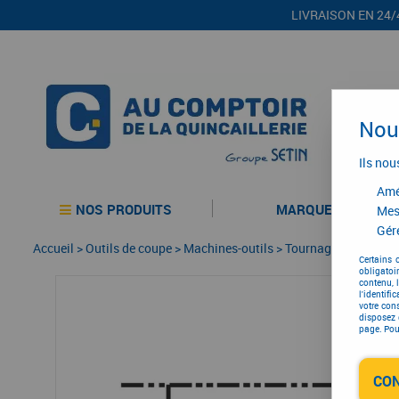
LIVRAISON EN 24/
Nous
Ils nou
Amél
NOS PRODUITS
MARQUES
Mes
Gére
Accueil
>
Outils de coupe
>
Machines-outils
>
Tournage - alésage
Certains 
obligatoi
contenu, 
l'identifi
votre con
disposez 
page. Pour
CO