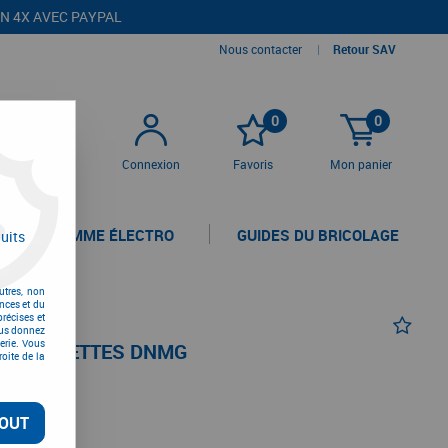
EN 4X AVEC PAYPAL
Nous contacter
|
Retour SAV
0
0
Connexion
Favoris
Mon panier
LA GAMME ÉLECTRO
GUIDES DU BRICOLAGE
uits
utres, non
nces et du
récises et
vous donnez
erie. Vous
T PLAQUETTES DNMG
oite de la
TC
OUT