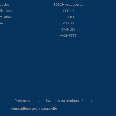
evables
BOSCH Accessoires
lissants
FERCO
ntilation
FISCHER
re
MAKITA
STANLEY
VACHETTE
Paiement
Satisfait ou remboursé
|
|
|
Quincaillerie professionnelle
|