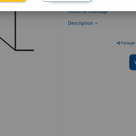
Tournage - alésage
Outils de tournage
Description
Partager