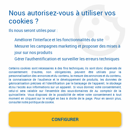
Livraison en 24/48H. Livraison offerte dès
95€ d'achat sur le site* Paiement en 4x
Nous autorisez-vous à utiliser vos
avec Paypal
cookies ?
0
Ils nous seront utiles pour :
Améliorer l'interface et les fonctionnalités du site
Mesurer les campagnes marketing et proposer des mises à
jour sur nos produits
Accueil
>
Outils de coupe
>
Machines-outils
>
Tournage - alésage
>
Outils de tournage
>
Plaquettes de tournage SNMM et CNMM
Gérer l'authentification et surveiller les erreurs techniques
Certains cookies sont nécessaires à des fins techniques, ils sont donc dispensés de
PROMO
-
29,50
€
consentement. D'autres, non obligatoires, peuvent être utilisés pour la
personnalisation des annonces et du contenu, la mesure des annonces et du contenu,
la connaissance de l'audience et le développement de produits, les données de
géolocalisation précises et l'identification par le balayage de l'appareil, le stockage
et/ou l'accès aux informations sur un appareil. Si vous donnez votre consentement,
celui-ci sera valable sur l’ensemble des sous-domaines de Au comptoir de la
quincaillerie. Vous disposez de la possibilité de retirer votre consentement à tout
moment en cliquant sur le widget en bas à droite de la page. Pour en savoir plus,
consulter notre politique de cookie.
CONFIGURER