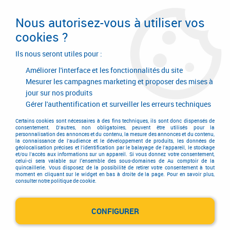
Livraison en 24/48H. Livraison offerte dès
95€ d'achat sur le site* Paiement en 4x
Nous autorisez-vous à utiliser vos
avec Paypal
cookies ?
0
Ils nous seront utiles pour :
Améliorer l'interface et les fonctionnalités du site
Mesurer les campagnes marketing et proposer des mises à
jour sur nos produits
Accueil
>
Quincaillerie générale de bâtiment
>
Quincaillerie générale
>
Connecteur métallique assemblage bois
>
Pied de poteau
>
Pied de
Gérer l'authentification et surveiller les erreurs techniques
poteau ZPRO en U - réglable à sceller
Certains cookies sont nécessaires à des fins techniques, ils sont donc dispensés de
consentement. D'autres, non obligatoires, peuvent être utilisés pour la
personnalisation des annonces et du contenu, la mesure des annonces et du contenu,
la connaissance de l'audience et le développement de produits, les données de
géolocalisation précises et l'identification par le balayage de l'appareil, le stockage
et/ou l'accès aux informations sur un appareil. Si vous donnez votre consentement,
celui-ci sera valable sur l’ensemble des sous-domaines de Au comptoir de la
quincaillerie. Vous disposez de la possibilité de retirer votre consentement à tout
moment en cliquant sur le widget en bas à droite de la page. Pour en savoir plus,
consulter notre politique de cookie.
CONFIGURER