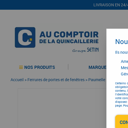
LIVRAISON EN 24/
Nous
Ils nou
Amél
NOS PRODUITS
MARQUES
Mes
Gére
Accueil
>
Ferrures de portes et de fenêtres
>
Paumelle
>
Paumelle p
Certains 
obligatoi
contenu, 
l'identifi
votre con
disposez 
page. Pour
CO