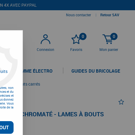
EN 4X AVEC PAYPAL
Nous contacter
|
Retour SAV
0
0
Connexion
Favoris
Mon panier
LA GAMME ÉLECTRO
GUIDES DU BRICOLAGE
uits
 lames à bouts carrés
utres, non
nces et du
récises et
vous donnez
erie. Vous
oite de la
CIER BICHROMATÉ - LAMES À BOUTS
OUT