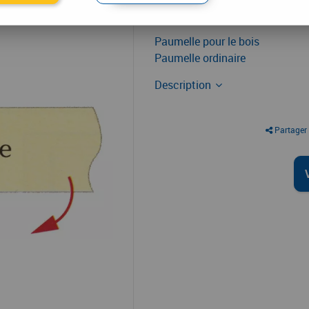
4
,
37
€
TT
À partir de
Paumelle pour le bois
Paumelle ordinaire
Description
Partager