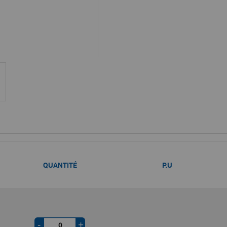
QUANTITÉ
P.U
-
+