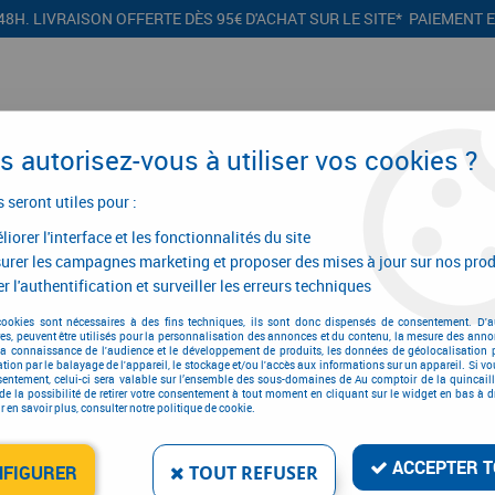
48H. LIVRAISON OFFERTE DÈS 95€ D'ACHAT SUR LE SITE* PAIEMENT 
 autorisez-vous à utiliser vos cookies ?
s seront utiles pour :
iorer l'interface et les fonctionnalités du site
CONFIGURATEURS
PROMOTIONS
urer les campagnes marketing et proposer des mises à jour sur nos prod
r l'authentification et surveiller les erreurs techniques
our le bois
>
Paumelle ordinaire
>
Paumelle ordinaire acier bichromaté -
cookies sont nécessaires à des fins techniques, ils sont donc dispensés de consentement. D'a
res, peuvent être utilisés pour la personnalisation des annonces et du contenu, la mesure des anno
la connaissance de l'audience et le développement de produits, les données de géolocalisation p
cation par le balayage de l'appareil, le stockage et/ou l'accès aux informations sur un appareil. Si 
sentement, celui-ci sera valable sur l’ensemble des sous-domaines de Au comptoir de la quincaill
de la possibilité de retirer votre consentement à tout moment en cliquant sur le widget en bas à dr
 en savoir plus, consulter notre politique de cookie.
PAUMELLE ORDINAIRE A
CARRÉS
ACCEPTER T
Réf. :
186
NFIGURER
TOUT REFUSER