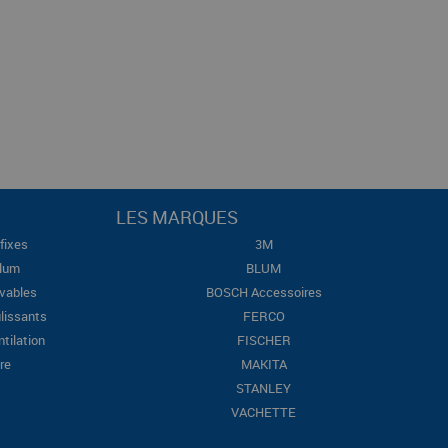
LES MARQUES
fixes
3M
Blum
BLUM
evables
BOSCH Accessoires
lissants
FERCO
ntilation
FISCHER
re
MAKITA
STANLEY
VACHETTE