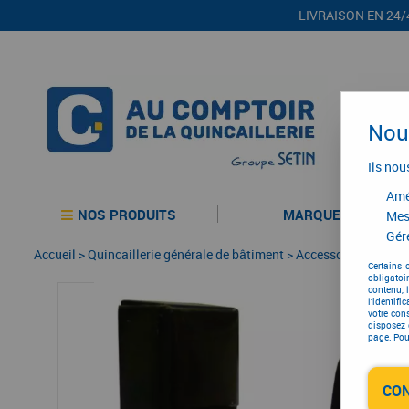
LIVRAISON EN 24/
Nous
Ils nou
Amél
NOS PRODUITS
MARQUES
Mes
Gére
Accueil
>
Quincaillerie générale de bâtiment
>
Accessoires pour vol
Certains 
obligatoi
contenu, 
l'identifi
votre con
disposez 
page. Pour
CO