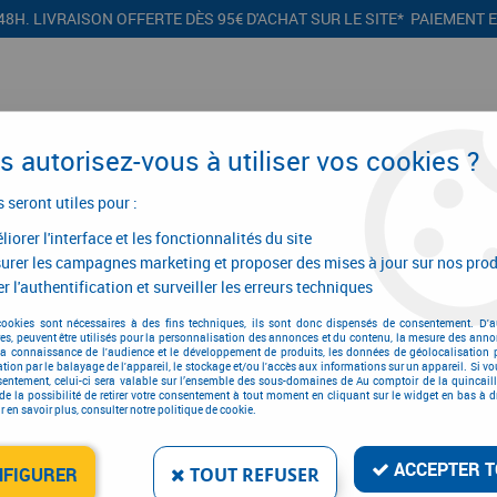
48H. LIVRAISON OFFERTE DÈS 95€ D'ACHAT SUR LE SITE* PAIEMENT 
 autorisez-vous à utiliser vos cookies ?
s seront utiles pour :
iorer l'interface et les fonctionnalités du site
CONFIGURATEURS
PROMOTIONS
urer les campagnes marketing et proposer des mises à jour sur nos prod
r l'authentification et surveiller les erreurs techniques
ets, portails et portes de garage
>
Ferrure de portes et de portails
>
Arrêt
cookies sont nécessaires à des fins techniques, ils sont donc dispensés de consentement. D'a
res, peuvent être utilisés pour la personnalisation des annonces et du contenu, la mesure des anno
la connaissance de l'audience et le développement de produits, les données de géolocalisation p
cation par le balayage de l'appareil, le stockage et/ou l'accès aux informations sur un appareil. Si 
sentement, celui-ci sera valable sur l’ensemble des sous-domaines de Au comptoir de la quincaill
de la possibilité de retirer votre consentement à tout moment en cliquant sur le widget en bas à dr
 en savoir plus, consulter notre politique de cookie.
ARRÊT DE PORTE ET PO
Réf. :
5596
ACCEPTER T
NFIGURER
TOUT REFUSER
73
,
13
€
T