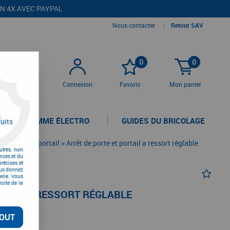
EN 4X AVEC PAYPAL
Nous contacter
|
Retour SAV
0
0
Connexion
Favoris
Mon panier
LA GAMME ÉLECTRO
GUIDES DU BRICOLAGE
uits
 de porte et portail
>
Arrêt de porte et portail a ressort réglable
utres, non
nces et du
récises et
vous donnez
erie. Vous
oite de la
RTAIL A RESSORT RÉGLABLE
OUT
TC