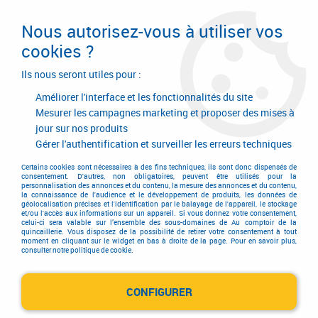
Livraison en 24/48H. Livraison offerte dès
95€ d'achat sur le site* Paiement en 4x
Nous autorisez-vous à utiliser vos
avec Paypal
cookies ?
0
Ils nous seront utiles pour :
Améliorer l'interface et les fonctionnalités du site
Mesurer les campagnes marketing et proposer des mises à
jour sur nos produits
Accueil
>
Outillage à main
>
Outils pour couper
>
Couteau
>
Couteau d'électricien
Gérer l'authentification et surveiller les erreurs techniques
Couteau d'électricien
Certains cookies sont nécessaires à des fins techniques, ils sont donc dispensés de
consentement. D'autres, non obligatoires, peuvent être utilisés pour la
personnalisation des annonces et du contenu, la mesure des annonces et du contenu,
la connaissance de l'audience et le développement de produits, les données de
géolocalisation précises et l'identification par le balayage de l'appareil, le stockage
et/ou l'accès aux informations sur un appareil. Si vous donnez votre consentement,
celui-ci sera valable sur l’ensemble des sous-domaines de Au comptoir de la
quincaillerie. Vous disposez de la possibilité de retirer votre consentement à tout
moment en cliquant sur le widget en bas à droite de la page. Pour en savoir plus,
TRIER & FILTRER
consulter notre politique de cookie.
CONFIGURER
4 articles sur
4