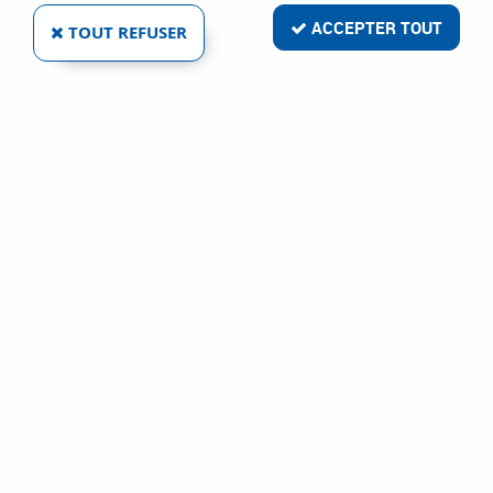
ACCEPTER TOUT
TOUT REFUSER
WILMART
COUTEAU D'ÉLECTRICIEN 2 LAMES
Ref :
2667
24,41 €
VOIR LE PRODUIT