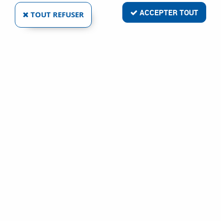
ACCEPTER TOUT
TOUT REFUSER
RETECH
AFFILOIR MANCHE BOIS
Ref :
2642
34,48 €
VOIR LE PRODUIT
1 article sur
1