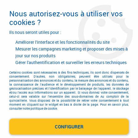
Livraison en 24/48H. Livraison offerte dès
95€ d'achat sur le site* Paiement en 4x
Nous autorisez-vous à utiliser vos
avec Paypal
cookies ?
0
Ils nous seront utiles pour :
Améliorer l'interface et les fonctionnalités du site
Mesurer les campagnes marketing et proposer des mises à
jour sur nos produits
Accueil
>
Outillage à main
>
Outils pour affûter
>
Lime
>
Affiloir
Gérer l'authentification et surveiller les erreurs techniques
Affiloir
Certains cookies sont nécessaires à des fins techniques, ils sont donc dispensés de
consentement. D'autres, non obligatoires, peuvent être utilisés pour la
personnalisation des annonces et du contenu, la mesure des annonces et du contenu,
la connaissance de l'audience et le développement de produits, les données de
géolocalisation précises et l'identification par le balayage de l'appareil, le stockage
et/ou l'accès aux informations sur un appareil. Si vous donnez votre consentement,
celui-ci sera valable sur l’ensemble des sous-domaines de Au comptoir de la
quincaillerie. Vous disposez de la possibilité de retirer votre consentement à tout
TRIER & FILTRER
moment en cliquant sur le widget en bas à droite de la page. Pour en savoir plus,
consulter notre politique de cookie.
CONFIGURER
1 article sur
1