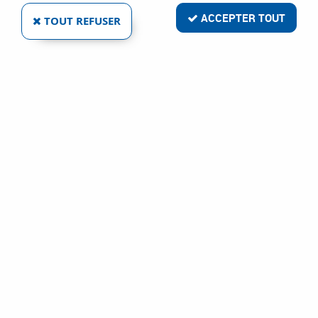
ACCEPTER TOUT
TOUT REFUSER
MÈCHE PLATE
Réf. :
3420
3
,
04
€
TTC
À partir de
Mèche à bois