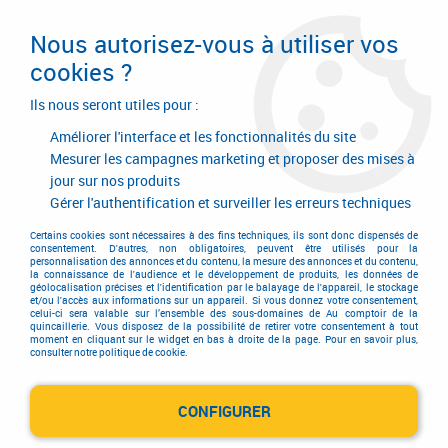
Livraison en 24/48H. Livraison offerte dès
95€ d'achat sur le site* Paiement en 4x
Nous autorisez-vous à utiliser vos
avec Paypal
cookies ?
0
Ils nous seront utiles pour :
Améliorer l'interface et les fonctionnalités du site
Mesurer les campagnes marketing et proposer des mises à
jour sur nos produits
Accueil
>
Outils de coupe
>
Travail du bois
>
Mèche à bois
>
Mèche plate
>
Mèche plate
Gérer l'authentification et surveiller les erreurs techniques
Certains cookies sont nécessaires à des fins techniques, ils sont donc dispensés de
consentement. D'autres, non obligatoires, peuvent être utilisés pour la
personnalisation des annonces et du contenu, la mesure des annonces et du contenu,
la connaissance de l'audience et le développement de produits, les données de
géolocalisation précises et l'identification par le balayage de l'appareil, le stockage
et/ou l'accès aux informations sur un appareil. Si vous donnez votre consentement,
celui-ci sera valable sur l’ensemble des sous-domaines de Au comptoir de la
quincaillerie. Vous disposez de la possibilité de retirer votre consentement à tout
moment en cliquant sur le widget en bas à droite de la page. Pour en savoir plus,
consulter notre politique de cookie.
CONFIGURER