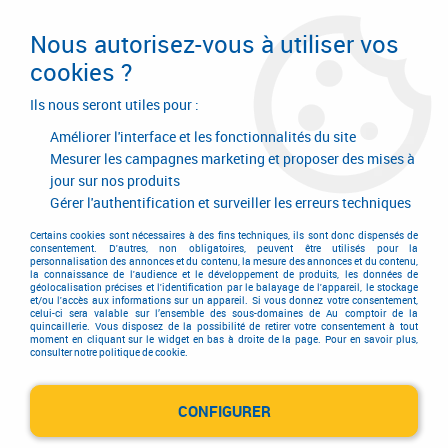
Livraison en 24/48H. Livraison offerte dès
95€ d'achat sur le site* Paiement en 4x
Nous autorisez-vous à utiliser vos
avec Paypal
cookies ?
0
Ils nous seront utiles pour :
Améliorer l'interface et les fonctionnalités du site
Mesurer les campagnes marketing et proposer des mises à
jour sur nos produits
Accueil
>
Outils de coupe
>
Machines-outils
>
Tournage - alésage
>
Lames à tronçonner
>
Lames à tronçonner KTKB et plaquettes TKN
Gérer l'authentification et surveiller les erreurs techniques
Certains cookies sont nécessaires à des fins techniques, ils sont donc dispensés de
consentement. D'autres, non obligatoires, peuvent être utilisés pour la
personnalisation des annonces et du contenu, la mesure des annonces et du contenu,
la connaissance de l'audience et le développement de produits, les données de
géolocalisation précises et l'identification par le balayage de l'appareil, le stockage
et/ou l'accès aux informations sur un appareil. Si vous donnez votre consentement,
celui-ci sera valable sur l’ensemble des sous-domaines de Au comptoir de la
quincaillerie. Vous disposez de la possibilité de retirer votre consentement à tout
moment en cliquant sur le widget en bas à droite de la page. Pour en savoir plus,
consulter notre politique de cookie.
CONFIGURER