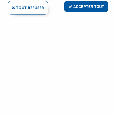
ACCEPTER TOUT
TOUT REFUSER
SETIN
LAMES À TRONÇONNER KTKB ET PLAQUETTES
TKN
Réf. :
6967
191
,
52
€
TTC
À partir de
Tournage - alésage