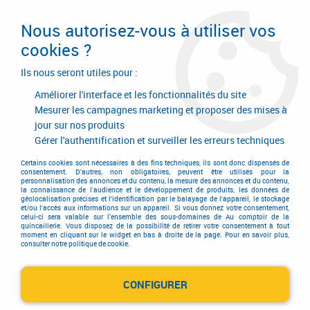
Livraison en 24/48H. Livraison offerte dès
95€ d'achat sur le site* Paiement en 4x
Nous autorisez-vous à utiliser vos
avec Paypal
cookies ?
0
Ils nous seront utiles pour :
Améliorer l'interface et les fonctionnalités du site
Mesurer les campagnes marketing et proposer des mises à
jour sur nos produits
Accueil
>
Electricité-plomberie
>
Luminaire led
>
Luminaire led
>
Spots led à encastrer
>
Kit 3 spots blanc neutre - Metris
Gérer l'authentification et surveiller les erreurs techniques
Certains cookies sont nécessaires à des fins techniques, ils sont donc dispensés de
PROMO
-
5,10
€
consentement. D'autres, non obligatoires, peuvent être utilisés pour la
personnalisation des annonces et du contenu, la mesure des annonces et du contenu,
la connaissance de l'audience et le développement de produits, les données de
géolocalisation précises et l'identification par le balayage de l'appareil, le stockage
et/ou l'accès aux informations sur un appareil. Si vous donnez votre consentement,
celui-ci sera valable sur l’ensemble des sous-domaines de Au comptoir de la
quincaillerie. Vous disposez de la possibilité de retirer votre consentement à tout
moment en cliquant sur le widget en bas à droite de la page. Pour en savoir plus,
consulter notre politique de cookie.
CONFIGURER