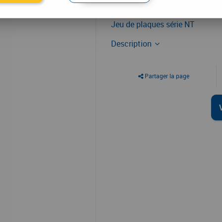
Garniture inox
Jeu de plaques série NT
Description
Partager la page