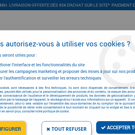
48H. LIVRAISON OFFERTE DÈS 95€ D'ACHAT SUR LE SITE* PAIEMENT 
 autorisez-vous à utiliser vos cookies ?
s seront utiles pour :
iorer l'interface et les fonctionnalités du site
CONFIGURATEURS
PROMOTIONS
urer les campagnes marketing et proposer des mises à jour sur nos prod
r l'authentification et surveiller les erreurs techniques
>
Garniture inox
>
Jeu de plaques série NT
>
Jeu de rosaces série NT qual
cookies sont nécessaires à des fins techniques, ils sont donc dispensés de consentement. D'a
res, peuvent être utilisés pour la personnalisation des annonces et du contenu, la mesure des anno
la connaissance de l'audience et le développement de produits, les données de géolocalisation p
cation par le balayage de l'appareil, le stockage et/ou l'accès aux informations sur un appareil. Si 
sentement, celui-ci sera valable sur l’ensemble des sous-domaines de Au comptoir de la quincaill
de la possibilité de retirer votre consentement à tout moment en cliquant sur le widget en bas à dr
JEU DE ROSACES SÉRIE N
 en savoir plus, consulter notre politique de cookie.
Réf. :
345
62
,
69
€
T
ACCEPTER T
NFIGURER
TOUT REFUSER
À partir de