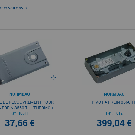
nner votre avis.
NORMBAU
NORMBAU
E DE RECOUVREMENT POUR
PIVOT À FREIN 8660 T
À FREIN 8660 TH - THERMO +
Ref :
MUSTAD
10011
Ref :
1012
37,66 €
399,04 €