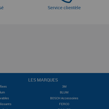
sé
Service clientèle
LES MARQUES
fixes
3M
Blum
BLUM
evables
BOSCH Accessoires
lissants
FERCO