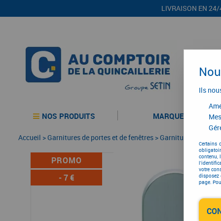
LIVRAISON EN 24/
Nous
Ils nou
Amél
NOS PRODUITS
MARQUES
Mes
Gére
Accueil
>
Garnitures de portes et de fenêtres
>
Garniture de portes
Certains 
obligatoi
contenu, 
PROMO
l'identifi
votre con
-
7
€
disposez 
page. Pour
CO