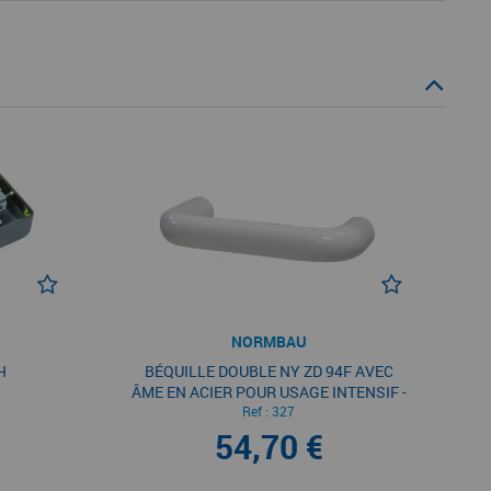
NORMBAU
H
BÉQUILLE DOUBLE NY ZD 94F AVEC
ÂME EN ACIER POUR USAGE INTENSIF -
POUR PORTE DE 39 À 45 MM
Ref :
327
D'ÉPAISSEUR - SANS ROSACE
54,70 €