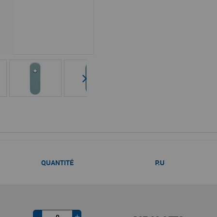
QUANTITÉ
P.U
-
+