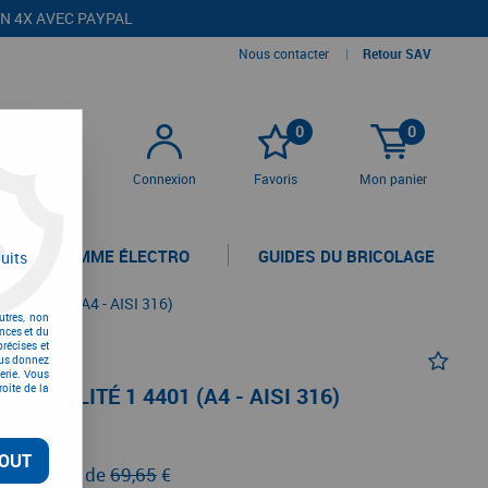
EN 4X AVEC PAYPAL
Nous contacter
|
Retour SAV
0
0
Connexion
Favoris
Mon panier
LA GAMME ÉLECTRO
GUIDES DU BRICOLAGE
uits
ité 1 4401 (A4 - AISI 316)
utres, non
nces et du
récises et
vous donnez
erie. Vous
oite de la
T QUALITÉ 1 4401 (A4 - AISI 316)
TC
OUT
au lieu de
69,65
€