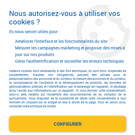
Livraison en 24/48H. Livraison offerte dès
95€ d'achat sur le site* Paiement en 4x
Nous autorisez-vous à utiliser vos
avec Paypal
cookies ?
0
Ils nous seront utiles pour :
Améliorer l'interface et les fonctionnalités du site
Mesurer les campagnes marketing et proposer des mises à
jour sur nos produits
Accueil
>
Garnitures de portes et de fenêtres
>
Garniture de portes
>
Garniture inox
>
Jeu de rosaces série NT
>
Jeu de rosaces série NT
Gérer l'authentification et surveiller les erreurs techniques
qualité 1 4401 (A4 - AISI 316)
Certains cookies sont nécessaires à des fins techniques, ils sont donc dispensés de
consentement. D'autres, non obligatoires, peuvent être utilisés pour la
personnalisation des annonces et du contenu, la mesure des annonces et du contenu,
PROMO
-
3,10
€
la connaissance de l'audience et le développement de produits, les données de
géolocalisation précises et l'identification par le balayage de l'appareil, le stockage
et/ou l'accès aux informations sur un appareil. Si vous donnez votre consentement,
celui-ci sera valable sur l’ensemble des sous-domaines de Au comptoir de la
quincaillerie. Vous disposez de la possibilité de retirer votre consentement à tout
moment en cliquant sur le widget en bas à droite de la page. Pour en savoir plus,
consulter notre politique de cookie.
CONFIGURER