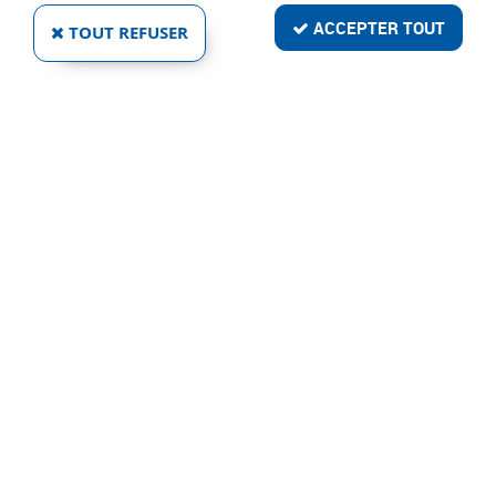
ACCEPTER TOUT
TOUT REFUSER
JARDINIER MASSARD
AGRAFES D'ÉTAGÈRE TYPE `PORTE - MANTEAUX`
Ref :
5629
0,66 €
VOIR LE PRODUIT