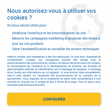
Livraison en 24/48H. Livraison offerte dès
95€ d'achat sur le site* Paiement en 4x
Nous autorisez-vous à utiliser vos
avec Paypal
cookies ?
0
Ils nous seront utiles pour :
Améliorer l'interface et les fonctionnalités du site
Mesurer les campagnes marketing et proposer des mises à
jour sur nos produits
Accueil
>
JARDINIER MASSARD
Gérer l'authentification et surveiller les erreurs techniques
Produits de la marque
Certains cookies sont nécessaires à des fins techniques, ils sont donc dispensés de
consentement. D'autres, non obligatoires, peuvent être utilisés pour la
personnalisation des annonces et du contenu, la mesure des annonces et du contenu,
JARDINIER MASSARD
la connaissance de l'audience et le développement de produits, les données de
géolocalisation précises et l'identification par le balayage de l'appareil, le stockage
et/ou l'accès aux informations sur un appareil. Si vous donnez votre consentement,
celui-ci sera valable sur l’ensemble des sous-domaines de Au comptoir de la
quincaillerie. Vous disposez de la possibilité de retirer votre consentement à tout
moment en cliquant sur le widget en bas à droite de la page. Pour en savoir plus,
12 articles sur
37
consulter notre politique de cookie.
CONFIGURER