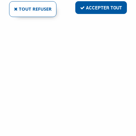
ACCEPTER TOUT
TOUT REFUSER
VERROU BAÏONNETTE ACIER NOIR
Réf. :
5524