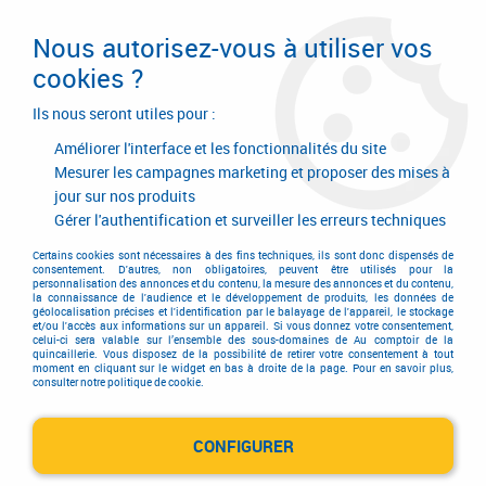
Livraison en 24/48H. Livraison offerte dès
95€ d'achat sur le site* Paiement en 4x
Nous autorisez-vous à utiliser vos
avec Paypal
cookies ?
0
Ils nous seront utiles pour :
Améliorer l'interface et les fonctionnalités du site
Mesurer les campagnes marketing et proposer des mises à
jour sur nos produits
Accueil
>
Quincaillerie générale de bâtiment
>
Accessoires pour la porte
>
Verrou
>
Verrou baïonnette
>
Verrou baïonnette acier noir
Gérer l'authentification et surveiller les erreurs techniques
Certains cookies sont nécessaires à des fins techniques, ils sont donc dispensés de
consentement. D'autres, non obligatoires, peuvent être utilisés pour la
personnalisation des annonces et du contenu, la mesure des annonces et du contenu,
la connaissance de l'audience et le développement de produits, les données de
géolocalisation précises et l'identification par le balayage de l'appareil, le stockage
et/ou l'accès aux informations sur un appareil. Si vous donnez votre consentement,
celui-ci sera valable sur l’ensemble des sous-domaines de Au comptoir de la
quincaillerie. Vous disposez de la possibilité de retirer votre consentement à tout
moment en cliquant sur le widget en bas à droite de la page. Pour en savoir plus,
consulter notre politique de cookie.
CONFIGURER