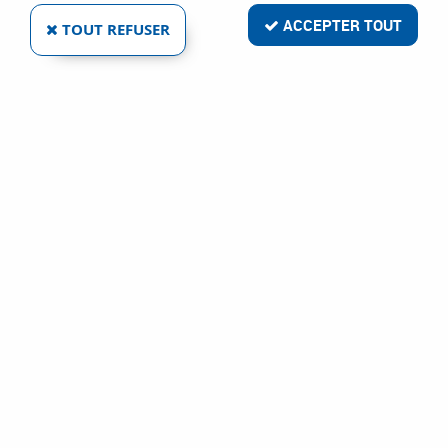
ACCEPTER TOUT
TOUT REFUSER
COVERGUARD
AGATE II - S3/SR
Ref :
44007
35,34 €
VOIR LE PRODUIT
- 2,50 €