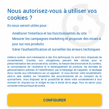
Livraison en 24/48H. Livraison offerte dès
95€ d'achat sur le site* Paiement en 4x
Nous autorisez-vous à utiliser vos
avec Paypal
cookies ?
0
Ils nous seront utiles pour :
Améliorer l'interface et les fonctionnalités du site
Mesurer les campagnes marketing et proposer des mises à
jour sur nos produits
Accueil
>
Hygiène - Sécurité protection
>
Chaussure de sécurité
>
Chaussure de sécurité
>
Chaussures mixtes S3
Gérer l'authentification et surveiller les erreurs techniques
Chaussures mixtes S3
Certains cookies sont nécessaires à des fins techniques, ils sont donc dispensés de
consentement. D'autres, non obligatoires, peuvent être utilisés pour la
personnalisation des annonces et du contenu, la mesure des annonces et du contenu,
la connaissance de l'audience et le développement de produits, les données de
géolocalisation précises et l'identification par le balayage de l'appareil, le stockage
et/ou l'accès aux informations sur un appareil. Si vous donnez votre consentement,
celui-ci sera valable sur l’ensemble des sous-domaines de Au comptoir de la
quincaillerie. Vous disposez de la possibilité de retirer votre consentement à tout
moment en cliquant sur le widget en bas à droite de la page. Pour en savoir plus,
TRIER & FILTRER
consulter notre politique de cookie.
CONFIGURER
18 articles sur
70