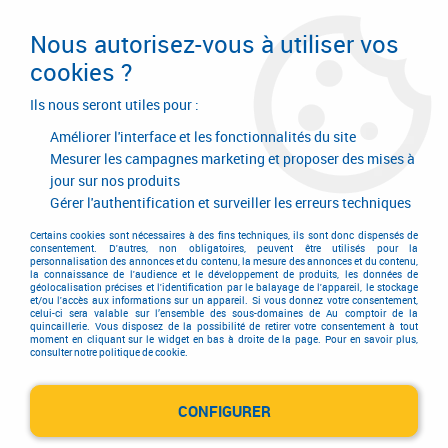
Livraison en 24/48H. Livraison offerte dès
95€ d'achat sur le site* Paiement en 4x
Nous autorisez-vous à utiliser vos
avec Paypal
cookies ?
0
Ils nous seront utiles pour :
Améliorer l'interface et les fonctionnalités du site
Mesurer les campagnes marketing et proposer des mises à
jour sur nos produits
Accueil
>
Outils de coupe
>
Travail du bois
>
Mèche à bois
>
Fraise à chanfreiner pour le bois
>
Fraise à chanfreiner pour tête de vis
Gérer l'authentification et surveiller les erreurs techniques
Certains cookies sont nécessaires à des fins techniques, ils sont donc dispensés de
consentement. D'autres, non obligatoires, peuvent être utilisés pour la
personnalisation des annonces et du contenu, la mesure des annonces et du contenu,
la connaissance de l'audience et le développement de produits, les données de
géolocalisation précises et l'identification par le balayage de l'appareil, le stockage
et/ou l'accès aux informations sur un appareil. Si vous donnez votre consentement,
celui-ci sera valable sur l’ensemble des sous-domaines de Au comptoir de la
quincaillerie. Vous disposez de la possibilité de retirer votre consentement à tout
moment en cliquant sur le widget en bas à droite de la page. Pour en savoir plus,
consulter notre politique de cookie.
CONFIGURER