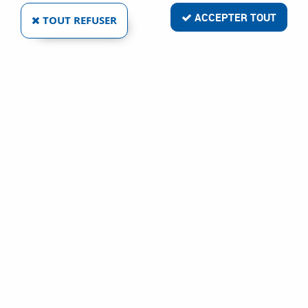
ACCEPTER TOUT
TOUT REFUSER
FERRURE DE PORTES ET DE PORTAILS -
BASCULE DE BARRIÈRE
Réf. :
1203