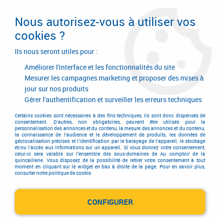
Livraison en 24/48H. Livraison offerte dès
95€ d'achat sur le site* Paiement en 4x
Nous autorisez-vous à utiliser vos
avec Paypal
cookies ?
0
Ils nous seront utiles pour :
Améliorer l'interface et les fonctionnalités du site
Mesurer les campagnes marketing et proposer des mises à
jour sur nos produits
Accueil
>
Quincaillerie générale de bâtiment
>
Accessoires pour volets, portails et portes de garage
>
Gérer l'authentification et surveiller les erreurs techniques
Ferrure de portes et de portails
>
Bascule de barrière
>
Ferrure de portes
et de portails - Bascule de barrière
Certains cookies sont nécessaires à des fins techniques, ils sont donc dispensés de
consentement. D'autres, non obligatoires, peuvent être utilisés pour la
personnalisation des annonces et du contenu, la mesure des annonces et du contenu,
la connaissance de l'audience et le développement de produits, les données de
géolocalisation précises et l'identification par le balayage de l'appareil, le stockage
et/ou l'accès aux informations sur un appareil. Si vous donnez votre consentement,
celui-ci sera valable sur l’ensemble des sous-domaines de Au comptoir de la
quincaillerie. Vous disposez de la possibilité de retirer votre consentement à tout
moment en cliquant sur le widget en bas à droite de la page. Pour en savoir plus,
consulter notre politique de cookie.
CONFIGURER