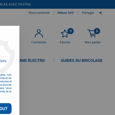
EN 4X AVEC PAYPAL
Nous contacter
|
Retour SAV
|
Partager
0
0
Connexion
Favoris
Mon panier
LA GAMME ÉLECTRO
GUIDES DU BRICOLAGE
uits
utres, non
nces et du
récises et
vous donnez
erie. Vous
oite de la
OUT