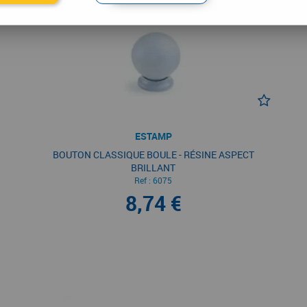
ESTAMP
BOUTON CLASSIQUE BOULE - RÉSINE ASPECT
BRILLANT
Ref :
6075
8,74 €