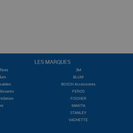
LES MARQUES
fixes
3M
Blum
BLUM
evables
BOSCH Accessoires
lissants
FERCO
ntilation
FISCHER
re
MAKITA
STANLEY
VACHETTE