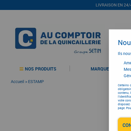
LIVRAISON EN 24/
Nous
Ils nou
Amél
NOS PRODUITS
MARQUES
Mes
Gére
Accueil
>
ESTAMP
Certains 
obligatoi
contenu, 
l'identifi
votre con
disposez 
page. Pour
CO