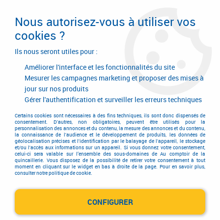
Livraison en 24/48H. Livraison offerte dès
95€ d'achat sur le site* Paiement en 4x
Nous autorisez-vous à utiliser vos
avec Paypal
cookies ?
0
Ils nous seront utiles pour :
Améliorer l'interface et les fonctionnalités du site
Mesurer les campagnes marketing et proposer des mises à
jour sur nos produits
Accueil
>
Garnitures de portes et de fenêtres
>
Accessoire pour bouton et béquille
>
Accessoire pour bouton et béquille
Gérer l'authentification et surveiller les erreurs techniques
>
Entrée seule
>
Entrée losange 42 x 63 mm - Acier shérardisé patiné
Certains cookies sont nécessaires à des fins techniques, ils sont donc dispensés de
consentement. D'autres, non obligatoires, peuvent être utilisés pour la
personnalisation des annonces et du contenu, la mesure des annonces et du contenu,
la connaissance de l'audience et le développement de produits, les données de
géolocalisation précises et l'identification par le balayage de l'appareil, le stockage
et/ou l'accès aux informations sur un appareil. Si vous donnez votre consentement,
celui-ci sera valable sur l’ensemble des sous-domaines de Au comptoir de la
quincaillerie. Vous disposez de la possibilité de retirer votre consentement à tout
moment en cliquant sur le widget en bas à droite de la page. Pour en savoir plus,
consulter notre politique de cookie.
CONFIGURER