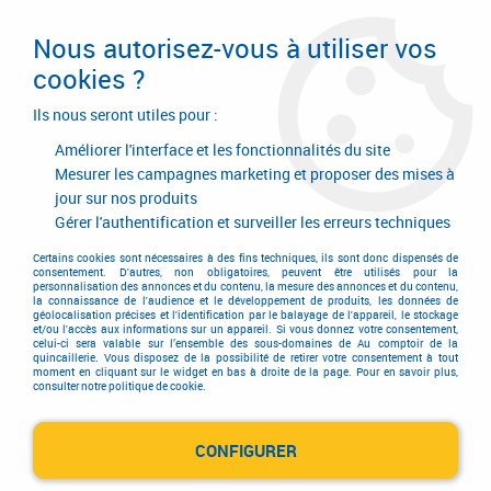
Livraison en 24/48H. Livraison offerte dès
95€ d'achat sur le site* Paiement en 4x
Nous autorisez-vous à utiliser vos
avec Paypal
cookies ?
0
Ils nous seront utiles pour :
Améliorer l'interface et les fonctionnalités du site
Mesurer les campagnes marketing et proposer des mises à
jour sur nos produits
Accueil
>
Serrurerie de bâtiment
>
Cylindre
>
Cylindre européen standard
>
Cylindre Europa
>
Cylindre double Europa
Gérer l'authentification et surveiller les erreurs techniques
Certains cookies sont nécessaires à des fins techniques, ils sont donc dispensés de
consentement. D'autres, non obligatoires, peuvent être utilisés pour la
personnalisation des annonces et du contenu, la mesure des annonces et du contenu,
la connaissance de l'audience et le développement de produits, les données de
géolocalisation précises et l'identification par le balayage de l'appareil, le stockage
et/ou l'accès aux informations sur un appareil. Si vous donnez votre consentement,
celui-ci sera valable sur l’ensemble des sous-domaines de Au comptoir de la
quincaillerie. Vous disposez de la possibilité de retirer votre consentement à tout
moment en cliquant sur le widget en bas à droite de la page. Pour en savoir plus,
consulter notre politique de cookie.
CONFIGURER