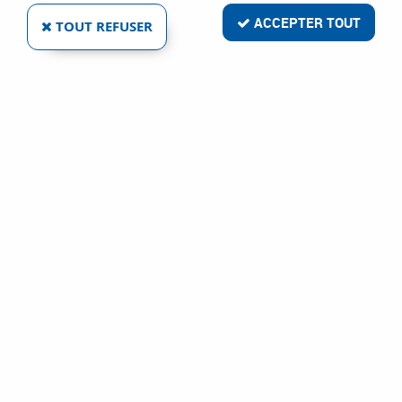
ACCEPTER TOUT
TOUT REFUSER
CRAYON VERRE ET PLASTIQUE
Réf. :
20301
91
,
25
€
TTC
Mesure - traçage
Crayon de chantier et porte-mine