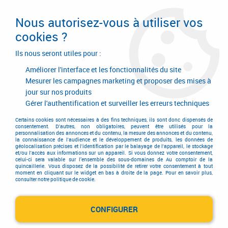
Livraison en 24/48H. Livraison offerte dès
95€ d'achat sur le site* Paiement en 4x
Nous autorisez-vous à utiliser vos
avec Paypal
cookies ?
0
Ils nous seront utiles pour :
Améliorer l'interface et les fonctionnalités du site
Mesurer les campagnes marketing et proposer des mises à
jour sur nos produits
Accueil
>
Outillage à main
>
Mesure - traçage
>
Mesure - traçage
>
Crayon de chantier et porte-mine
>
Crayon verre et plastique
Gérer l'authentification et surveiller les erreurs techniques
Certains cookies sont nécessaires à des fins techniques, ils sont donc dispensés de
consentement. D'autres, non obligatoires, peuvent être utilisés pour la
personnalisation des annonces et du contenu, la mesure des annonces et du contenu,
la connaissance de l'audience et le développement de produits, les données de
géolocalisation précises et l'identification par le balayage de l'appareil, le stockage
et/ou l'accès aux informations sur un appareil. Si vous donnez votre consentement,
celui-ci sera valable sur l’ensemble des sous-domaines de Au comptoir de la
quincaillerie. Vous disposez de la possibilité de retirer votre consentement à tout
moment en cliquant sur le widget en bas à droite de la page. Pour en savoir plus,
consulter notre politique de cookie.
CONFIGURER