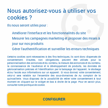
Livraison en 24/48H. Livraison offerte dès
95€ d'achat sur le site* Paiement en 4x
Nous autorisez-vous à utiliser vos
avec Paypal
cookies ?
0
Ils nous seront utiles pour :
Améliorer l'interface et les fonctionnalités du site
Mesurer les campagnes marketing et proposer des mises à
jour sur nos produits
Accueil
>
Equipements d'atelier et de chantier
>
Manutention
>
Manutention
>
Coussins pour montage menuiserie
>
Jeu 4 coussins
Gérer l'authentification et surveiller les erreurs techniques
gonflables Winbag
Certains cookies sont nécessaires à des fins techniques, ils sont donc dispensés de
consentement. D'autres, non obligatoires, peuvent être utilisés pour la
personnalisation des annonces et du contenu, la mesure des annonces et du contenu,
la connaissance de l'audience et le développement de produits, les données de
géolocalisation précises et l'identification par le balayage de l'appareil, le stockage
et/ou l'accès aux informations sur un appareil. Si vous donnez votre consentement,
celui-ci sera valable sur l’ensemble des sous-domaines de Au comptoir de la
quincaillerie. Vous disposez de la possibilité de retirer votre consentement à tout
moment en cliquant sur le widget en bas à droite de la page. Pour en savoir plus,
consulter notre politique de cookie.
CONFIGURER