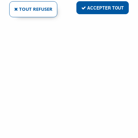
ACCEPTER TOUT
TOUT REFUSER
SIA ABRASIVES
BANDE ABRASIVE 2820 SIAMET X
Ref :
13572
10,99 €
VOIR LE PRODUIT