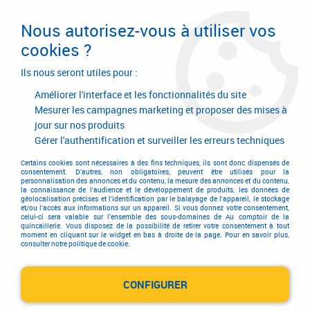
Livraison en 24/48H. Livraison offerte dès
95€ d'achat sur le site* Paiement en 4x
Nous autorisez-vous à utiliser vos
avec Paypal
cookies ?
0
Ils nous seront utiles pour :
Améliorer l'interface et les fonctionnalités du site
Mesurer les campagnes marketing et proposer des mises à
jour sur nos produits
Accueil
>
Consommables
>
Abrasif
>
Abrasif
>
Bande longue
Gérer l'authentification et surveiller les erreurs techniques
Bande longue
Certains cookies sont nécessaires à des fins techniques, ils sont donc dispensés de
consentement. D'autres, non obligatoires, peuvent être utilisés pour la
personnalisation des annonces et du contenu, la mesure des annonces et du contenu,
la connaissance de l'audience et le développement de produits, les données de
géolocalisation précises et l'identification par le balayage de l'appareil, le stockage
et/ou l'accès aux informations sur un appareil. Si vous donnez votre consentement,
celui-ci sera valable sur l’ensemble des sous-domaines de Au comptoir de la
quincaillerie. Vous disposez de la possibilité de retirer votre consentement à tout
TRIER & FILTRER
moment en cliquant sur le widget en bas à droite de la page. Pour en savoir plus,
consulter notre politique de cookie.
CONFIGURER
6 articles sur
6