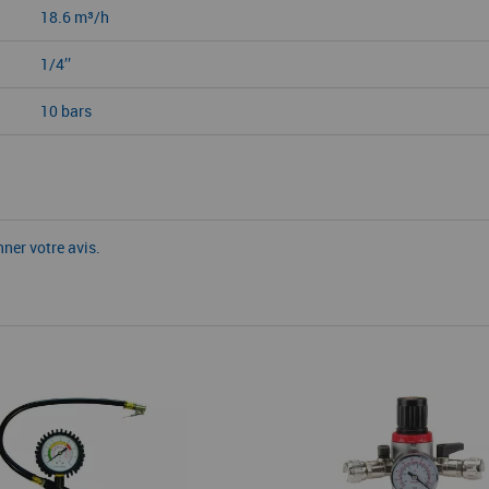
18.6 m³/h
1/4’’
10 bars
nner votre avis.