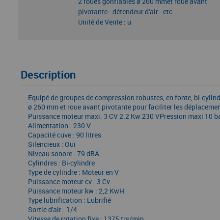
2 roues gonflables ø 260 mmet roue avant
pivotante - détendeur d'air - etc…
Unité de Vente : u
Description
Equipé de groupes de compression robustes, en fonte, bi-cylin
ø 260 mm et roue avant pivotante pour faciliter les déplacemen
Puissance moteur maxi. 3 CV 2.2 Kw 230 VPression maxi 10 bar
Alimentation : 230 V
Capacité cuve : 90 litres
Silencieux : Oui
Niveau sonore : 79 dBA
Cylindres : Bi-cylindre
Type de cylindre : Moteur en V
Puissance moteur cv : 3 Cv
Puissance moteur kw : 2,2 KwH
Type lubrification : Lubrifié
Sortie d'air : 1/4
Vitesse de rotation fixe : 1375 trs/min