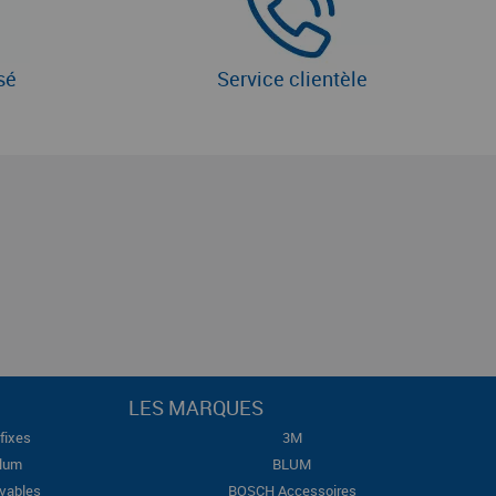
sé
Service clientèle
LES MARQUES
fixes
3M
Blum
BLUM
evables
BOSCH Accessoires