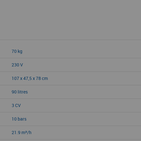
70 kg
230 V
107 x 47,5 x 78 cm
90 litres
3 CV
10 bars
21.9 m³/h