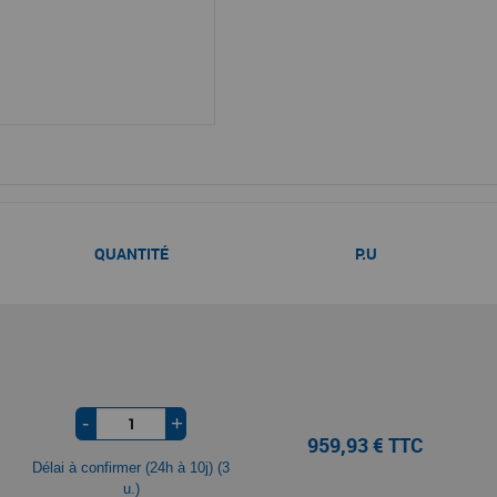
QUANTITÉ
P.U
-
+
959,93 € TTC
Délai à confirmer (24h à 10j) (3
u.)