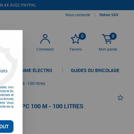
EN 4X AVEC PAYPAL
Nous contacter
|
Retour SAV
0
0
Connexion
Favoris
Mon panier
LA GAMME ÉLECTRO
GUIDES DU BRICOLAGE
uits
3 PC 100 M - 100 litres
utres, non
nces et du
récises et
vous donnez
erie. Vous
GÉ 3 PC 100 M - 100 LITRES
oite de la
OUT