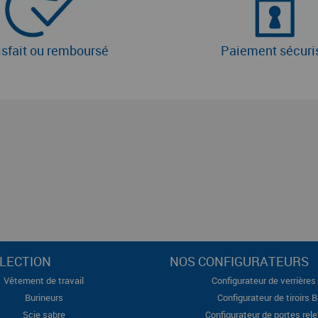
isfait ou remboursé
Paiement sécuri
LECTION
NOS CONFIGURATEURS
Vêtement de travail
Configurateur de verrières 
Burineurs
Configurateur de tiroirs 
Scie sabre
Configurateur de portes rel