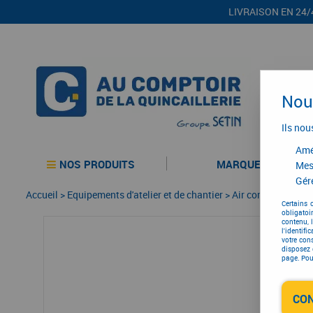
LIVRAISON EN 24/
Nous
Ils nou
Amél
NOS PRODUITS
MARQUES
Mes
Gére
Accueil
>
Equipements d'atelier et de chantier
>
Air comprimé
>
Co
Certains 
obligatoi
contenu, 
l'identifi
votre con
disposez 
page. Pour
CO