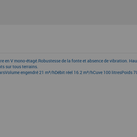
dre en V mono-étagé.Robustesse de la fonte et absence de vibration. Ha
ts sur tous terrains.
sVolume engendré 21 m³/hDébit réel 16.2 m³/hCuve 100 litresPoids 70 