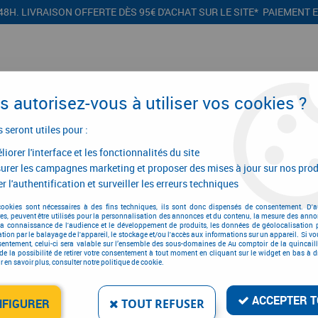
48H. LIVRAISON OFFERTE DÈS 95€ D'ACHAT SUR LE SITE* PAIEMENT 
 autorisez-vous à utiliser vos cookies ?
s seront utiles pour :
iorer l'interface et les fonctionnalités du site
CONFIGURATEURS
PROMOTIONS
urer les campagnes marketing et proposer des mises à jour sur nos prod
r l'authentification et surveiller les erreurs techniques
mpresseur d'air
>
Compresseurs mono-étagés
>
Compresseur mono-étagé 
cookies sont nécessaires à des fins techniques, ils sont donc dispensés de consentement. D'a
res, peuvent être utilisés pour la personnalisation des annonces et du contenu, la mesure des anno
la connaissance de l'audience et le développement de produits, les données de géolocalisation p
cation par le balayage de l'appareil, le stockage et/ou l'accès aux informations sur un appareil. Si 
sentement, celui-ci sera valable sur l’ensemble des sous-domaines de Au comptoir de la quincaill
COMPRESSEUR MONO-ÉTA
de la possibilité de retirer votre consentement à tout moment en cliquant sur le widget en bas à dr
 en savoir plus, consulter notre politique de cookie.
Réf. :
4998
959
,
93
€
TTC
ACCEPTER T
NFIGURER
TOUT REFUSER