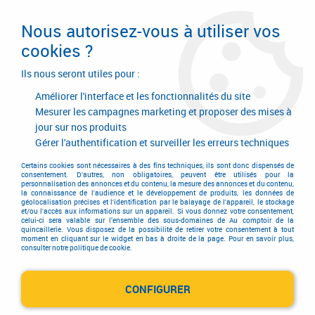
Livraison en 24/48H. Livraison offerte dès
95€ d'achat sur le site* Paiement en 4x
Nous autorisez-vous à utiliser vos
avec Paypal
cookies ?
0
Ils nous seront utiles pour :
Améliorer l'interface et les fonctionnalités du site
Mesurer les campagnes marketing et proposer des mises à
jour sur nos produits
Accueil
>
Consommables
>
Visserie, boulonnerie et pitonnerie
>
Goupille
>
Goupille élastique série épaisse “E”
>
Coffret 810 goupilles inox A1 - ISO
Gérer l'authentification et surveiller les erreurs techniques
8752
Certains cookies sont nécessaires à des fins techniques, ils sont donc dispensés de
consentement. D'autres, non obligatoires, peuvent être utilisés pour la
personnalisation des annonces et du contenu, la mesure des annonces et du contenu,
la connaissance de l'audience et le développement de produits, les données de
géolocalisation précises et l'identification par le balayage de l'appareil, le stockage
et/ou l'accès aux informations sur un appareil. Si vous donnez votre consentement,
celui-ci sera valable sur l’ensemble des sous-domaines de Au comptoir de la
quincaillerie. Vous disposez de la possibilité de retirer votre consentement à tout
moment en cliquant sur le widget en bas à droite de la page. Pour en savoir plus,
consulter notre politique de cookie.
CONFIGURER