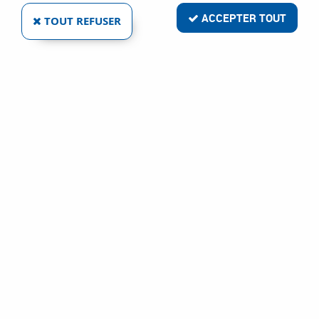
ACCEPTER TOUT
TOUT REFUSER
COFFRET 810 GOUPILLES INOX A1 - ISO 8752
Réf. :
84864
223
,
39
€
TTC
Goupille