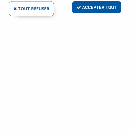
ACCEPTER TOUT
TOUT REFUSER
CACHE FICHE COMPAS PVC
Réf. :
9746
0
,
41
€
TTC
À partir de
au lieu de
0,46
€