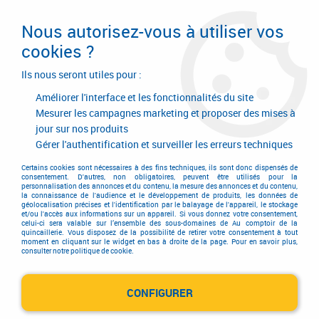
Livraison en 24/48H. Livraison offerte dès
95€ d'achat sur le site* Paiement en 4x
Nous autorisez-vous à utiliser vos
avec Paypal
cookies ?
0
Ils nous seront utiles pour :
Améliorer l'interface et les fonctionnalités du site
Mesurer les campagnes marketing et proposer des mises à
jour sur nos produits
Accueil
>
Ferrures de portes et de fenêtres
>
Ferrure
>
Ferrure Ferco Uni-Jet
>
OB Uni-Jet
>
Cache fiche compas PVC
Gérer l'authentification et surveiller les erreurs techniques
Certains cookies sont nécessaires à des fins techniques, ils sont donc dispensés de
PROMO
-
0,05
€
consentement. D'autres, non obligatoires, peuvent être utilisés pour la
personnalisation des annonces et du contenu, la mesure des annonces et du contenu,
la connaissance de l'audience et le développement de produits, les données de
géolocalisation précises et l'identification par le balayage de l'appareil, le stockage
et/ou l'accès aux informations sur un appareil. Si vous donnez votre consentement,
celui-ci sera valable sur l’ensemble des sous-domaines de Au comptoir de la
quincaillerie. Vous disposez de la possibilité de retirer votre consentement à tout
moment en cliquant sur le widget en bas à droite de la page. Pour en savoir plus,
consulter notre politique de cookie.
CONFIGURER