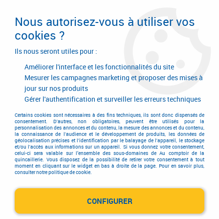
Livraison en 24/48H. Livraison offerte dès
95€ d'achat sur le site* Paiement en 4x
Nous autorisez-vous à utiliser vos
avec Paypal
cookies ?
0
Ils nous seront utiles pour :
Améliorer l'interface et les fonctionnalités du site
Mesurer les campagnes marketing et proposer des mises à
jour sur nos produits
Accueil
>
Serrurerie de bâtiment
>
Serrure
>
Sûreté multipoints à larder
>
Fermeture latérale
>
Série Décéna SAV - hauteur maxi 2653 mm
Gérer l'authentification et surveiller les erreurs techniques
Certains cookies sont nécessaires à des fins techniques, ils sont donc dispensés de
consentement. D'autres, non obligatoires, peuvent être utilisés pour la
personnalisation des annonces et du contenu, la mesure des annonces et du contenu,
la connaissance de l'audience et le développement de produits, les données de
géolocalisation précises et l'identification par le balayage de l'appareil, le stockage
et/ou l'accès aux informations sur un appareil. Si vous donnez votre consentement,
celui-ci sera valable sur l’ensemble des sous-domaines de Au comptoir de la
quincaillerie. Vous disposez de la possibilité de retirer votre consentement à tout
moment en cliquant sur le widget en bas à droite de la page. Pour en savoir plus,
consulter notre politique de cookie.
CONFIGURER