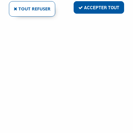
ACCEPTER TOUT
TOUT REFUSER
BUSES OX/AD
Réf. :
4913
55
,
03
€
TTC
À partir de
Chalumeau