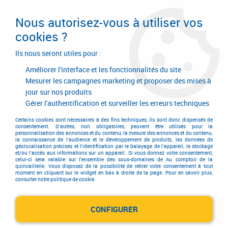
Livraison en 24/48H. Livraison offerte dès
95€ d'achat sur le site* Paiement en 4x
Nous autorisez-vous à utiliser vos
avec Paypal
cookies ?
0
Ils nous seront utiles pour :
Améliorer l'interface et les fonctionnalités du site
Mesurer les campagnes marketing et proposer des mises à
jour sur nos produits
Accueil
>
Equipements d'atelier et de chantier
>
Soudage
>
Chalumeau
>
Accessoires pour chalumeaux soudeurs
>
Buses OX/AD
Gérer l'authentification et surveiller les erreurs techniques
Certains cookies sont nécessaires à des fins techniques, ils sont donc dispensés de
consentement. D'autres, non obligatoires, peuvent être utilisés pour la
personnalisation des annonces et du contenu, la mesure des annonces et du contenu,
la connaissance de l'audience et le développement de produits, les données de
géolocalisation précises et l'identification par le balayage de l'appareil, le stockage
et/ou l'accès aux informations sur un appareil. Si vous donnez votre consentement,
celui-ci sera valable sur l’ensemble des sous-domaines de Au comptoir de la
quincaillerie. Vous disposez de la possibilité de retirer votre consentement à tout
moment en cliquant sur le widget en bas à droite de la page. Pour en savoir plus,
consulter notre politique de cookie.
CONFIGURER