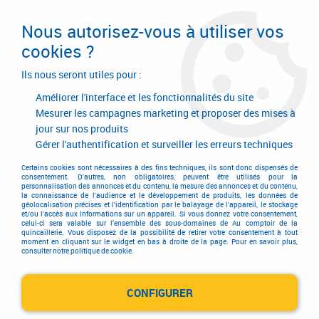
Livraison en 24/48H. Livraison offerte dès
95€ d'achat sur le site* Paiement en 4x
Nous autorisez-vous à utiliser vos
avec Paypal
cookies ?
0
Ils nous seront utiles pour :
Améliorer l'interface et les fonctionnalités du site
Mesurer les campagnes marketing et proposer des mises à
jour sur nos produits
Accueil
>
Equipements d'atelier et de chantier
>
Soudage
>
Système d'aspiration et de filtration
>
Gérer l'authentification et surveiller les erreurs techniques
Torche aspirante WST 308 air et WST 308W eau
>
Pièces d'usure et
accessoires pour torche aspirante WST 310 W
Certains cookies sont nécessaires à des fins techniques, ils sont donc dispensés de
consentement. D'autres, non obligatoires, peuvent être utilisés pour la
personnalisation des annonces et du contenu, la mesure des annonces et du contenu,
la connaissance de l'audience et le développement de produits, les données de
PROMO
-
3,80
€
géolocalisation précises et l'identification par le balayage de l'appareil, le stockage
et/ou l'accès aux informations sur un appareil. Si vous donnez votre consentement,
celui-ci sera valable sur l’ensemble des sous-domaines de Au comptoir de la
quincaillerie. Vous disposez de la possibilité de retirer votre consentement à tout
moment en cliquant sur le widget en bas à droite de la page. Pour en savoir plus,
consulter notre politique de cookie.
CONFIGURER