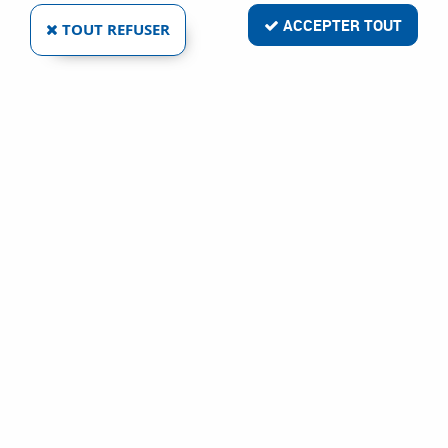
ACCEPTER TOUT
TOUT REFUSER
PIÈCES D'USURE ET ACCESSOIRES POUR
TORCHE ASPIRANTE WST 310 W
Réf. :
10755