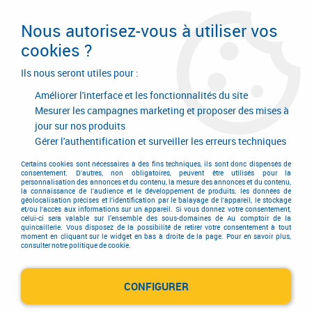
Livraison en 24/48H. Livraison offerte dès
95€ d'achat sur le site* Paiement en 4x
Nous autorisez-vous à utiliser vos
avec Paypal
cookies ?
0
Ils nous seront utiles pour :
Améliorer l'interface et les fonctionnalités du site
Mesurer les campagnes marketing et proposer des mises à
jour sur nos produits
Accueil
>
Quincaillerie générale de bâtiment
>
Accessoires pour volets, portails et portes de garage
>
Gérer l'authentification et surveiller les erreurs techniques
Ferrure de volets en aluminium
>
Articulation pour double vantail
>
Articulation pour double vantail trou carré avec circlips anti - vent
Certains cookies sont nécessaires à des fins techniques, ils sont donc dispensés de
consentement. D'autres, non obligatoires, peuvent être utilisés pour la
personnalisation des annonces et du contenu, la mesure des annonces et du contenu,
la connaissance de l'audience et le développement de produits, les données de
géolocalisation précises et l'identification par le balayage de l'appareil, le stockage
et/ou l'accès aux informations sur un appareil. Si vous donnez votre consentement,
celui-ci sera valable sur l’ensemble des sous-domaines de Au comptoir de la
quincaillerie. Vous disposez de la possibilité de retirer votre consentement à tout
moment en cliquant sur le widget en bas à droite de la page. Pour en savoir plus,
consulter notre politique de cookie.
CONFIGURER